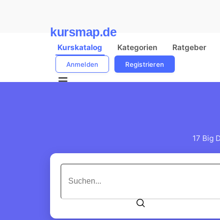
kursmap.de
Kurskatalog
Kategorien
Ratgeber
Anmelden
Registrieren
17 Big 