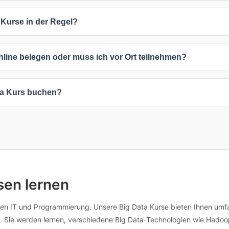
ariieren von 827,05 € bis 2.374,05 €. Der durchschnittliche Preis liegt
 Kurse in der Regel?
e auf Anfrage an, die sich nach Teilnehmerzahl, Kursdauer oder spezi
hen sich inklusive Mehrwertsteuer.
n 1 und 4 Tage. Die häufigste Kursdauer beträgt 3 Tage. Die genaue
nline belegen oder muss ich vor Ort teilnehmen?
 Kompaktkurse sind oft kürzer, während umfassende Weiterbildungen 
keiten: 2 Online-Kurse (12%), 1 Präsenzkurse (6%), 17 Inhouse-Schu
ta Kurs buchen?
während Präsenzkurse direkten Austausch ermöglichen. Inhouse-Schul
 angepasst werden.
beliebigen Kurs, um verfügbare Termine und Standorte anzuzeigen. 
nformationen kontaktieren. Viele Anbieter bieten auch flexible Termi
individuellen Anpassungen erreichen Sie die Anbieter direkt über die
sen lernen
ernen IT und Programmierung. Unsere Big Data Kurse bieten Ihnen umf
n. Sie werden lernen, verschiedene Big Data-Technologien wie Had