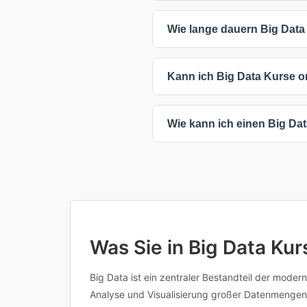
Die Preise für Big Data Kurse v
Wie lange dauern Big Data
bieten auch individuelle Preis
Die angegebenen Preise verste
Big Data Kurse dauern zwische
Kann ich Big Data Kurse o
und Intensität ab - intensive
Sie haben flexible Lernmöglich
Wie kann ich einen Big Da
bieten maximale Flexibilität, 
Ihre Unternehmensbedürfnisse
Klicken Sie einfach auf einen 
oder den Anbieter für weitere I
Inhalten, Voraussetzungen oder 
Was Sie in Big Data Kur
Big Data ist ein zentraler Bestandteil der mod
Analyse und Visualisierung großer Datenmenge