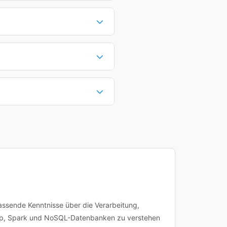
 bei 1.834,59 €. Viele Anbieter
fischen Anforderungen richten.
 Dauer hängt vom Kursinhalt
mehr Zeit in Anspruch nehmen.
lungen (100%). Online-Kurse
ungen können individuell an
Sie können dann direkt buchen
nplanung an. Bei Fragen zu
 Kursdetailseite.
assende Kenntnisse über die Verarbeitung,
oop, Spark und NoSQL-Datenbanken zu verstehen