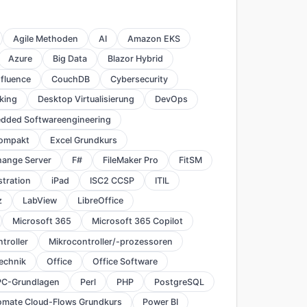
Agile Methoden
AI
Amazon EKS
Azure
Big Data
Blazor Hybrid
fluence
CouchDB
Cybersecurity
king
Desktop Virtualisierung
DevOps
dded Softwareengineering
kompakt
Excel Grundkurs
hange Server
F#
FileMaker Pro
FitSM
stration
iPad
ISC2 CCSP
ITIL
z
LabView
LibreOffice
Microsoft 365
Microsoft 365 Copilot
troller
Mikrocontroller/-prozessoren
echnik
Office
Office Software
PC-Grundlagen
Perl
PHP
PostgreSQL
omate Cloud-Flows Grundkurs
Power BI