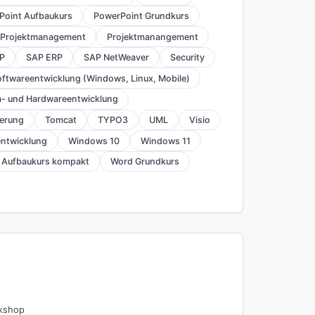
Point Aufbaukurs
PowerPoint Grundkurs
Projektmanagement
Projektmanangement
P
SAP ERP
SAP NetWeaver
Security
ftwareentwicklung (Windows, Linux, Mobile)
- und Hardwareentwicklung
herung
Tomcat
TYPO3
UML
Visio
ntwicklung
Windows 10
Windows 11
 Aufbaukurs kompakt
Word Grundkurs
rkshop