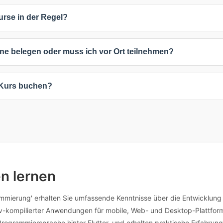
n etwa 1.892,1 €. Viele Anbieter bieten auch individuelle Preise auf A
urse in der Regel?
 spezifischen Anforderungen richten. Die angegebenen Preise verste
 3 und 4 Tage. Die häufigste Kursdauer beträgt 3 Tage. Die genaue 
ine belegen oder muss ich vor Ort teilnehmen?
aktkurse sind oft kürzer, während umfassende Weiterbildungen mehr
keiten: 2 Online-Kurse (100%), 1 Präsenzkurse (50%), 1 Inhouse-Sch
r Kurs buchen?
während Präsenzkurse direkten Austausch ermöglichen. Inhouse-Schul
 angepasst werden.
beliebigen Kurs, um verfügbare Termine und Standorte anzuzeigen. 
nformationen kontaktieren. Viele Anbieter bieten auch flexible Termi
individuellen Anpassungen erreichen Sie die Anbieter direkt über die
en lernen
grammierung' erhalten Sie umfassende Kenntnisse über die Entwicklun
nativ-kompilierter Anwendungen für mobile, Web- und Desktop-Plattfo
 Programmiersprache hinter Flutter, und erhalten praktische Erfahru