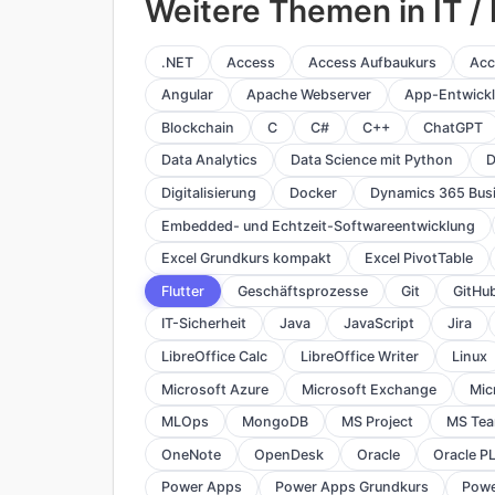
Weitere Themen in IT 
.NET
Access
Access Aufbaukurs
Acc
Angular
Apache Webserver
App-Entwick
Blockchain
C
C#
C++
ChatGPT
Data Analytics
Data Science mit Python
D
Digitalisierung
Docker
Dynamics 365 Busi
Embedded- und Echtzeit-Softwareentwicklung
Excel Grundkurs kompakt
Excel PivotTable
Flutter
Geschäftsprozesse
Git
GitHu
IT-Sicherheit
Java
JavaScript
Jira
LibreOffice Calc
LibreOffice Writer
Linux
Microsoft Azure
Microsoft Exchange
Mic
MLOps
MongoDB
MS Project
MS Te
OneNote
OpenDesk
Oracle
Oracle P
Power Apps
Power Apps Grundkurs
Powe