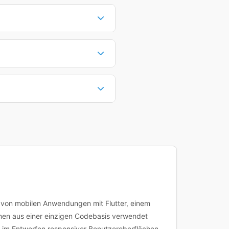
nfrage an, die sich nach
hen sich inklusive
Dauer hängt vom Kursinhalt und
 Zeit in Anspruch nehmen.
ulungen (50%). Online-Kurse
ungen können individuell an
Sie können dann direkt buchen
nplanung an. Bei Fragen zu
 Kursdetailseite.
g von mobilen Anwendungen mit Flutter, einem
rmen aus einer einzigen Codebasis verwendet
ng im Entwerfen responsiver Benutzeroberflächen.