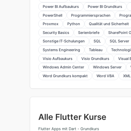
Power BI Aufbaukurs
Power BI Grundkurs
PowerShell
Programmiersprachen
Progr
Proxmox
Python
Qualität und Sicherheit
Security Basics
Serienbriefe
SharePoint O
Sonstige IT-Schulungen
SQL
SQL Server
Systems Engineering
Tableau
Technolog
Visio Aufbaukurs
Visio Grundkurs
Visual 
Windows Admin Center
Windows Server
Word Grundkurs kompakt
Word VBA
XML
Alle Flutter Kurse
Flutter Apps mit Dart - Grundkurs