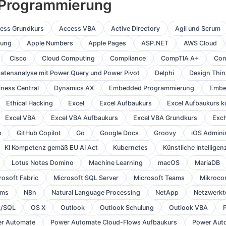
/ Programmierung
ess Grundkurs
Access VBA
Active Directory
Agil und Scrum
lung
Apple Numbers
Apple Pages
ASP.NET
AWS Cloud
Cisco
Cloud Computing
Compliance
CompTIA A+
Con
atenanalyse mit Power Query und Power Pivot
Delphi
Design Thin
ness Central
Dynamics AX
Embedded Programmierung
Embe
Ethical Hacking
Excel
Excel Aufbaukurs
Excel Aufbaukurs 
Excel VBA
Excel VBA Aufbaukurs
Excel VBA Grundkurs
Exc
b
GitHub Copilot
Go
Google Docs
Groovy
iOS Admini
KI Kompetenz gemäß EU AI Act
Kubernetes
Künstliche Intelligen
Lotus Notes Domino
Machine Learning
macOS
MariaDB
rosoft Fabric
Microsoft SQL Server
Microsoft Teams
Mikrocon
ams
N8n
Natural Language Processing
NetApp
Netzwerkt
L/SQL
OS X
Outlook
Outlook Schulung
Outlook VBA
r Automate
Power Automate Cloud-Flows Aufbaukurs
Power Aut