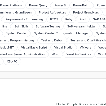
Power Platform
Power Query
PowerBi
PowerPoint
Power
ammierung Grundlagen
Project Aufbaukurs
Project Grundkurs
Requirements Engineering
RTOS
Ruby
Rust
SAP ABA
nline
Soft Skills
Software Testing
Softwarearchitektur
So
System Center
System Center Configuration Manager
System
ien und Programmierung
Test und Debug
Testen und Qualitätssic
Basic .NET
Visual Basic Script
Visual Studio
VMware
Webe
Windows Server Administration
Word
Word Aufbaukurs
Word
XSL-FO
Flutter Komplettkurs - Power Wo