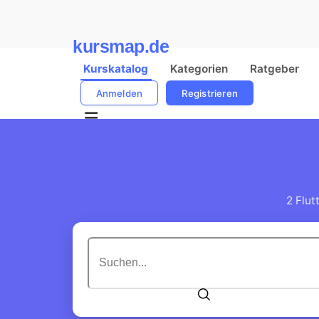
kursmap.de
Kurskatalog
Kategorien
Ratgeber
Anmelden
Registrieren
2 Flut