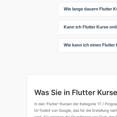
Die meisten Flutter Kurse koste
Wie lange dauern Flutter K
Teilnehmerzahl, Kursdauer oder
Mehrwertsteuer.
Flutter Kurse dauern zwischen
Kann ich Flutter Kurse onl
Intensität ab - intensive Komp
Sie haben flexible Lernmöglich
Wie kann ich einen Flutte
bieten maximale Flexibilität, 
Ihre Unternehmensbedürfnisse
Klicken Sie einfach auf einen 
oder den Anbieter für weitere I
Inhalten, Voraussetzungen oder 
Was Sie in Flutter Kurs
In den 'Flutter'-Kursen der Kategorie 'IT / Pro
UI-Toolkit von Google, das für die Erstellung 
wird. Sie erlernen die Grundlagen von Dart, der