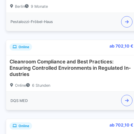
Berlin
9 Monate
Pestalozzi-Fröbel-Haus
ab 702,10 €
Online
Cle­an­room Com­pli­ance and Best Prac­ti­ces:
Ensuring Con­trol­led En­vi­ron­ments in Re­gu­la­ted In­
dus­tries
Online
6 Stunden
DQS MED
ab 702,10 €
Online