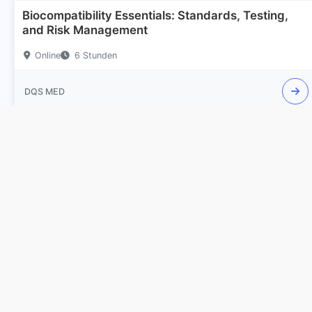
Bio­com­pa­ti­bi­li­ty Es­sen­ti­als: Stan­dards, Testing,
and Risk Ma­nage­ment
Online
6 Stunden
DQS MED
ab 535,50 €
Online
MDR Basics
Online
4 Stunden
DQS MED
ab 702,10 €
Online