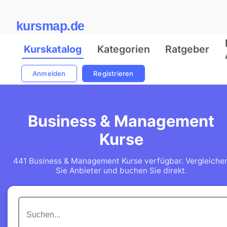
kursmap.de
Kurskatalog
Kategorien
Ratgeber
Anmelden
Registrieren
Business & Management
Kurse
441 Business & Management Kurse verfügbar. Vergleiche
Sie Anbieter und buchen Sie direkt.