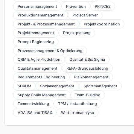
Personalmanagement
Prävention
PRINCE2
Produktionsmanagement
Project Server
Projekt- & Prozessmanagement
Projektkoordination
Projektmanagement
Projektplanung
Prompt Engineering
Prozessmanagement & Optimierung
QRM & Agile Produktion
Qualität & Six Sigma
Qualitätsmanagement
REFA-Grundausbildung
Requirements Engineering
Risikomanagement
SCRUM
Sozialmanagement
Sportmanagement
Supply Chain Management
Team-Building
Teamentwicklung
TPM / Instandhaltung
VDA ISA und TISAX
Wertstromanalyse