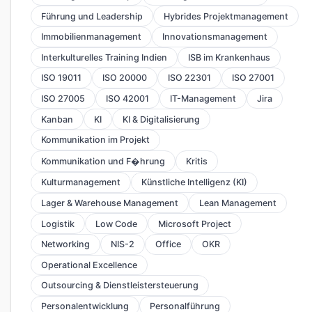
Führung und Leadership
Hybrides Projektmanagement
Immobilienmanagement
Innovationsmanagement
Interkulturelles Training Indien
ISB im Krankenhaus
ISO 19011
ISO 20000
ISO 22301
ISO 27001
ISO 27005
ISO 42001
IT-Management
Jira
Kanban
KI
KI & Digitalisierung
Kommunikation im Projekt
Kommunikation und F�hrung
Kritis
Kulturmanagement
Künstliche Intelligenz (KI)
Lager & Warehouse Management
Lean Management
Logistik
Low Code
Microsoft Project
Networking
NIS-2
Office
OKR
Operational Excellence
Outsourcing & Dienstleistersteuerung
Personalentwicklung
Personalführung