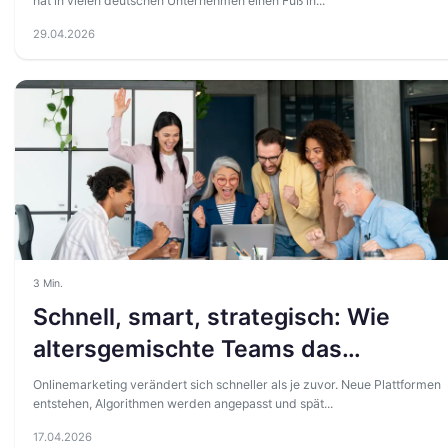
hat in vielen deutschen Unternehmen einen Fuß in...
29.04.2026
3 Min.
Schnell, smart, strategisch: Wie
altersgemischte Teams das
Onlinemarketing neu definieren
Onlinemarketing verändert sich schneller als je zuvor. Neue Plattformen
entstehen, Algorithmen werden angepasst und spät...
17.04.2026