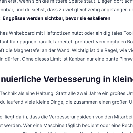
n erst, wenn sich die mittlere Spalte staut. Liegen dort acht
nnbar, und du siehst, dass zu viel gleichzeitig angefangen u
t:
Engpässe werden sichtbar, bevor sie eskalieren
.
hes Whiteboard mit Haftnotizen nutzt oder ein digitales Tool,
nf Kampagnen parallel arbeitet, profitiert vom digitalen Boar
 oft die Magnettafel an der Wand. Wichtig ist die Regel, wie 
sein dürfen. Ohne dieses Limit ist Kanban nur eine bunte Pinn
inuierliche Verbesserung in klein
 Technik als eine Haltung. Statt alle zwei Jahre ein großes 
t du laufend viele kleine Dinge, die zusammen einen großen 
l liegt darin, dass die Verbesserungsideen von den Mitarbe
t werden. Wer eine Maschine täglich bedient oder eine Rechn