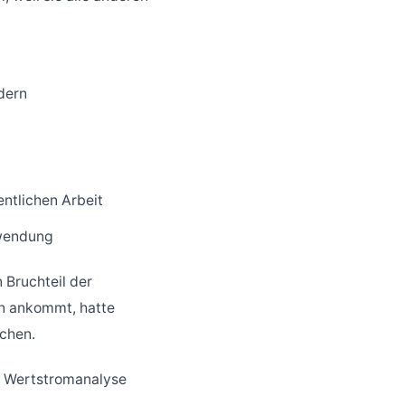
dern
entlichen Arbeit
hwendung
 Bruchteil der
n ankommt, hatte
ichen.
e Wertstromanalyse