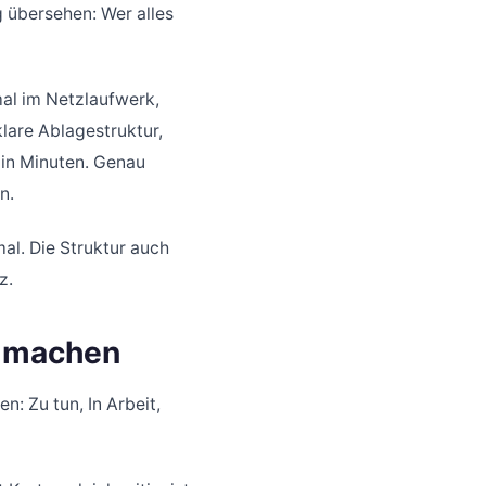
g übersehen: Wer alles
mal im Netzlaufwerk,
lare Ablagestruktur,
t in Minuten. Genau
n.
mal. Die Struktur auch
z.
r machen
n: Zu tun, In Arbeit,