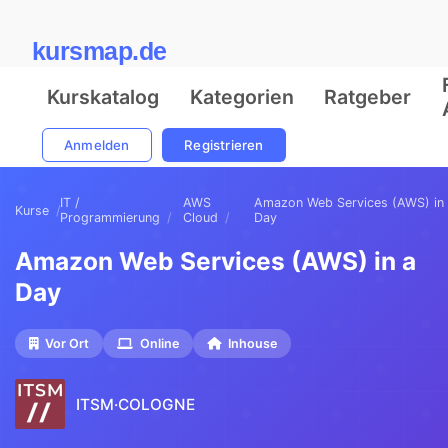
kursmap.de
Kurskatalog
Kategorien
Ratgeber
Anmelden
Registrieren
IT /
AWS
Amazon Web Services (AWS) in
Kurse
Programmierung
Cloud
Day
Amazon Web Services (AWS) in a
Day
Vor Ort
Online
Inhouse
ITSM·COLOGNE