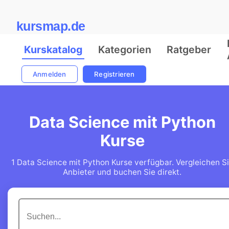
kursmap.de
Kurskatalog
Kategorien
Ratgeber
Anmelden
Registrieren
Data Science mit Python
Kurse
1 Data Science mit Python Kurse verfügbar. Vergleichen S
Anbieter und buchen Sie direkt.