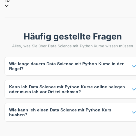
Häufig gestellte Fragen
Alles, was Sie über Data Science mit Python Kurse wissen müssen
Wie lange dauern Data Science mit Python Kurse in der
Regel?
Die meisten Data Science mit Python Kurse dauern 2 Tage. Die
Kann ich Data Science mit Python Kurse online belegen
genaue Dauer hängt vom Kursinhalt und Intensität ab - intensive
oder muss ich vor Ort teilnehmen?
Kompaktkurse sind oft kürzer, während umfassende Weiterbildungen
mehr Zeit in Anspruch nehmen.
Sie haben flexible Lernmöglichkeiten: 1 Online-Kurse (100%), 1
Wie kann ich einen Data Science mit Python Kurs
Präsenzkurse (100%). Online-Kurse bieten maximale Flexibilität,
buchen?
während Präsenzkurse direkten Austausch ermöglichen. Inhouse-
Schulungen können individuell an Ihre Unternehmensbedürfnisse
Klicken Sie einfach auf einen beliebigen Kurs, um verfügbare Termine
angepasst werden.
und Standorte anzuzeigen. Sie können dann direkt buchen oder den