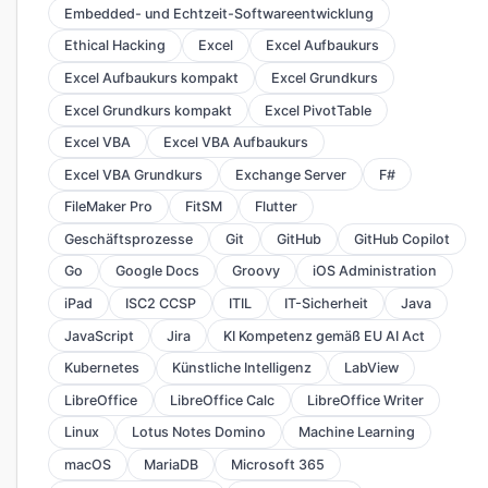
Embedded- und Echtzeit-Softwareentwicklung
Ethical Hacking
Excel
Excel Aufbaukurs
Excel Aufbaukurs kompakt
Excel Grundkurs
Excel Grundkurs kompakt
Excel PivotTable
Excel VBA
Excel VBA Aufbaukurs
Excel VBA Grundkurs
Exchange Server
F#
FileMaker Pro
FitSM
Flutter
Geschäftsprozesse
Git
GitHub
GitHub Copilot
Go
Google Docs
Groovy
iOS Administration
iPad
ISC2 CCSP
ITIL
IT-Sicherheit
Java
JavaScript
Jira
KI Kompetenz gemäß EU AI Act
Kubernetes
Künstliche Intelligenz
LabView
LibreOffice
LibreOffice Calc
LibreOffice Writer
Linux
Lotus Notes Domino
Machine Learning
macOS
MariaDB
Microsoft 365