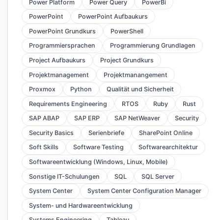
Power Platform
Power Query
PowerBi
PowerPoint
PowerPoint Aufbaukurs
PowerPoint Grundkurs
PowerShell
Programmiersprachen
Programmierung Grundlagen
Project Aufbaukurs
Project Grundkurs
Projektmanagement
Projektmanangement
Proxmox
Python
Qualität und Sicherheit
Requirements Engineering
RTOS
Ruby
Rust
SAP ABAP
SAP ERP
SAP NetWeaver
Security
Security Basics
Serienbriefe
SharePoint Online
Soft Skills
Software Testing
Softwarearchitektur
Softwareentwicklung (Windows, Linux, Mobile)
Sonstige IT-Schulungen
SQL
SQL Server
System Center
System Center Configuration Manager
System- und Hardwareentwicklung
Systems Engineering
Tableau