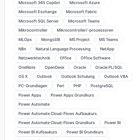
Microsoft 365 Copilot
Microsoft Azure
Microsoft Exchange
Microsoft Fabric
Microsoft SQL Server
Microsoft Teams
Mikrocontroller
Mikrocontroller/-prozessoren
MLOps
MongoDB
MS Project
MS Teams
N8n
Natural Language Processing
NetApp
Netzwerktechnik
Office
Office Software
OneNote
OpenDesk
Oracle
Oracle PL/SQL
OS X
Outlook
Outlook Schulung
Outlook VBA
PC-Grundlagen
Perl
PHP
PostgreSQL
Power Apps
Power Apps Grundkurs
Power Automate
Power Automate Cloud-Flows Aufbaukurs
Power Automate Cloud-Flows Grundkurs
Power BI
Power BI Aufbaukurs
Power BI Grundkurs