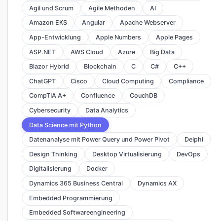
Agil und Scrum
Agile Methoden
AI
Amazon EKS
Angular
Apache Webserver
App-Entwicklung
Apple Numbers
Apple Pages
ASP.NET
AWS Cloud
Azure
Big Data
Blazor Hybrid
Blockchain
C
C#
C++
ChatGPT
Cisco
Cloud Computing
Compliance
CompTIA A+
Confluence
CouchDB
Cybersecurity
Data Analytics
Data Science mit Python
Datenanalyse mit Power Query und Power Pivot
Delphi
Design Thinking
Desktop Virtualisierung
DevOps
Digitalisierung
Docker
Dynamics 365 Business Central
Dynamics AX
Embedded Programmierung
Embedded Softwareengineering