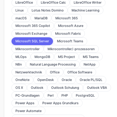
LibreOffice
LibreOffice Calc
LibreOffice Writer
Linux
Lotus Notes Domino
Machine Learning
macOS
MariaDB
Microsoft 365
Microsoft 365 Copilot
Microsoft Azure
Microsoft Exchange
Microsoft Fabric
Microsoft SQL Server
Microsoft Teams
Mikrocontroller
Mikrocontroller/-prozessoren
MLOps
MongoDB
MS Project
MS Teams
N8n
Natural Language Processing
NetApp
Netzwerktechnik
Office
Office Software
OneNote
OpenDesk
Oracle
Oracle PL/SQL
OS X
Outlook
Outlook Schulung
Outlook VBA
PC-Grundlagen
Perl
PHP
PostgreSQL
Power Apps
Power Apps Grundkurs
Power Automate