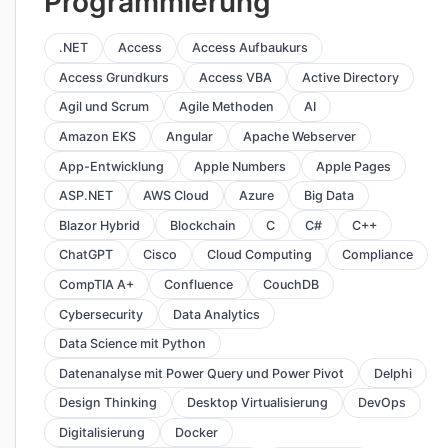
Programmierung
.NET
Access
Access Aufbaukurs
Access Grundkurs
Access VBA
Active Directory
Agil und Scrum
Agile Methoden
AI
Amazon EKS
Angular
Apache Webserver
App-Entwicklung
Apple Numbers
Apple Pages
ASP.NET
AWS Cloud
Azure
Big Data
Blazor Hybrid
Blockchain
C
C#
C++
ChatGPT
Cisco
Cloud Computing
Compliance
CompTIA A+
Confluence
CouchDB
Cybersecurity
Data Analytics
Data Science mit Python
Datenanalyse mit Power Query und Power Pivot
Delphi
Design Thinking
Desktop Virtualisierung
DevOps
Digitalisierung
Docker