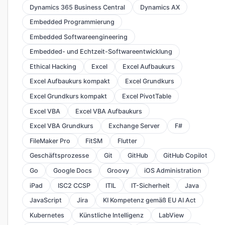
Dynamics 365 Business Central
Dynamics AX
Embedded Programmierung
Embedded Softwareengineering
Embedded- und Echtzeit-Softwareentwicklung
Ethical Hacking
Excel
Excel Aufbaukurs
Excel Aufbaukurs kompakt
Excel Grundkurs
Excel Grundkurs kompakt
Excel PivotTable
Excel VBA
Excel VBA Aufbaukurs
Excel VBA Grundkurs
Exchange Server
F#
FileMaker Pro
FitSM
Flutter
Geschäftsprozesse
Git
GitHub
GitHub Copilot
Go
Google Docs
Groovy
iOS Administration
iPad
ISC2 CCSP
ITIL
IT-Sicherheit
Java
JavaScript
Jira
KI Kompetenz gemäß EU AI Act
Kubernetes
Künstliche Intelligenz
LabView