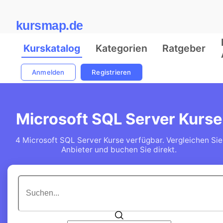
kursmap.de
Kurskatalog
Kategorien
Ratgeber
Anmelden
Registrieren
Microsoft SQL Server Kurse
4 Microsoft SQL Server Kurse verfügbar. Vergleichen Sie
Anbieter und buchen Sie direkt.