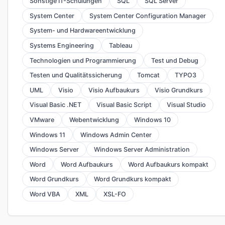
Sonstige IT-Schulungen
SQL
SQL Server
System Center
System Center Configuration Manager
System- und Hardwareentwicklung
Systems Engineering
Tableau
Technologien und Programmierung
Test und Debug
Testen und Qualitätssicherung
Tomcat
TYPO3
UML
Visio
Visio Aufbaukurs
Visio Grundkurs
Visual Basic .NET
Visual Basic Script
Visual Studio
VMware
Webentwicklung
Windows 10
Windows 11
Windows Admin Center
Windows Server
Windows Server Administration
Word
Word Aufbaukurs
Word Aufbaukurs kompakt
Word Grundkurs
Word Grundkurs kompakt
Word VBA
XML
XSL-FO