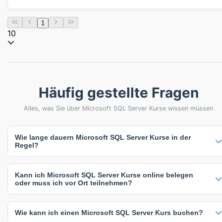
1
10
Häufig gestellte Fragen
Alles, was Sie über Microsoft SQL Server Kurse wissen müssen
Wie lange dauern Microsoft SQL Server Kurse in der
Regel?
Microsoft SQL Server Kurse dauern zwischen 4 und 5 Tage. Die
Kann ich Microsoft SQL Server Kurse online belegen
häufigste Kursdauer beträgt 5 Tage. Die genaue Dauer hängt vom
oder muss ich vor Ort teilnehmen?
Kursinhalt und Intensität ab - intensive Kompaktkurse sind oft kürzer,
während umfassende Weiterbildungen mehr Zeit in Anspruch nehmen.
Sie haben flexible Lernmöglichkeiten: 4 Online-Kurse (100%), 1
Wie kann ich einen Microsoft SQL Server Kurs buchen?
Präsenzkurse (25%), 3 Inhouse-Schulungen (75%). Online-Kurse