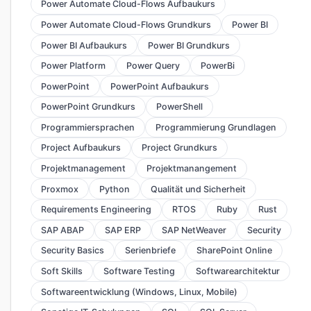
Power Automate Cloud-Flows Aufbaukurs
Power Automate Cloud-Flows Grundkurs
Power BI
Power BI Aufbaukurs
Power BI Grundkurs
Power Platform
Power Query
PowerBi
PowerPoint
PowerPoint Aufbaukurs
PowerPoint Grundkurs
PowerShell
Programmiersprachen
Programmierung Grundlagen
Project Aufbaukurs
Project Grundkurs
Projektmanagement
Projektmanangement
Proxmox
Python
Qualität und Sicherheit
Requirements Engineering
RTOS
Ruby
Rust
SAP ABAP
SAP ERP
SAP NetWeaver
Security
Security Basics
Serienbriefe
SharePoint Online
Soft Skills
Software Testing
Softwarearchitektur
Softwareentwicklung (Windows, Linux, Mobile)