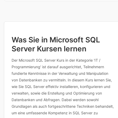
bieten maximale Flexibilität, während Präsenzkurse direkten
Austausch ermöglichen. Inhouse-Schulungen können individuell an
Klicken Sie einfach auf einen beliebigen Kurs, um verfügbare Termine
Ihre Unternehmensbedürfnisse angepasst werden.
und Standorte anzuzeigen. Sie können dann direkt buchen oder den
Anbieter für weitere Informationen kontaktieren. Viele Anbieter bieten
auch flexible Terminplanung an. Bei Fragen zu Inhalten,
Voraussetzungen oder individuellen Anpassungen erreichen Sie die
Anbieter direkt über die Kursdetailseite.
Was Sie in Microsoft SQL
Server Kursen lernen
Der Microsoft SQL Server Kurs in der Kategorie 'IT /
Programmierung' ist darauf ausgerichtet, Teilnehmern
fundierte Kenntnisse in der Verwaltung und Manipulation
von Datenbanken zu vermitteln. In diesem Kurs lernen Sie,
wie Sie SQL Server effektiv installieren, konfigurieren und
verwalten, sowie die Erstellung und Optimierung von
Datenbanken und Abfragen. Dabei werden sowohl
Grundlagen als auch fortgeschrittene Techniken behandelt,
um eine umfassende Kompetenz in SQL Server zu