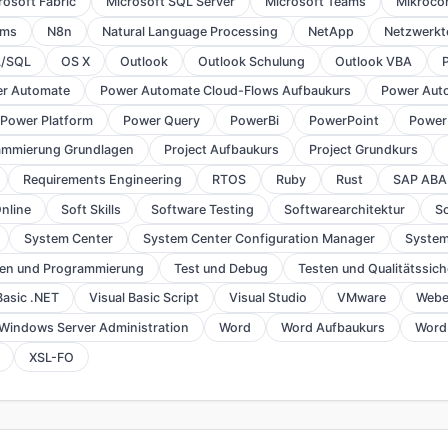
rosoft Fabric
Microsoft SQL Server
Microsoft Teams
Mikrocon
ams
N8n
Natural Language Processing
NetApp
Netzwerkt
L/SQL
OS X
Outlook
Outlook Schulung
Outlook VBA
r Automate
Power Automate Cloud-Flows Aufbaukurs
Power Aut
Power Platform
Power Query
PowerBi
PowerPoint
Power
ammierung Grundlagen
Project Aufbaukurs
Project Grundkurs
Requirements Engineering
RTOS
Ruby
Rust
SAP ABA
nline
Soft Skills
Software Testing
Softwarearchitektur
So
System Center
System Center Configuration Manager
System
ien und Programmierung
Test und Debug
Testen und Qualitätssic
Basic .NET
Visual Basic Script
Visual Studio
VMware
Webe
Windows Server Administration
Word
Word Aufbaukurs
Word
XSL-FO