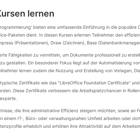
Kursen lernen
 Programmierung' bieten eine umfassende Einführung in die populäre
fice-Paketen dient. In diesen Kursen erlernen Teilnehmer den effiz
, Impress (Präsentationen), Draw (Zeichnen), Base (Datenbankmanagem
ierte Fähigkeiten zu vermitteln, um Dokumente professionell zu erste
u gestalten. Ein besonderer Fokus liegt auf der Automatisierung v
. Teilnehmer lernen zudem die Nutzung und Erstellung von Vorlagen,
ypische Zertifikate wie das "LibreOffice Foundation Certificate" und
rden. Diese Zertifikate verbessern die Arbeitsplatzchancen in Rollen
experte.
isse, die ihre administrative Effizienz steigern möchten, sowie an Fo
die in einem IT-, Büro- oder verwaltungsnahen Umfeld arbeiten oder d
enzprofile erheblich und erhöhen ihre Attraktivität auf dem Arbeitsm