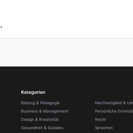
ss
Kategorien
Bildung & Pädagogik
Nachhaltigkeit & U
Business & Management
Persönliche Entwick
Design & Kreativität
Recht
Gesundheit & Soziales
Sprachen