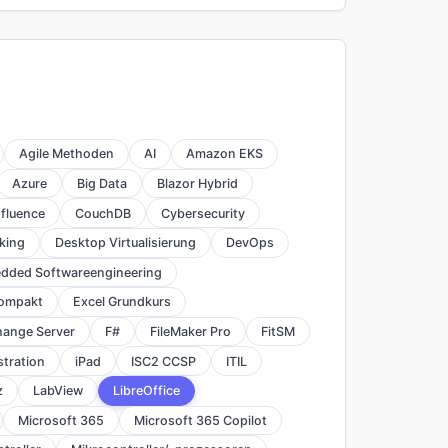
Agile Methoden
AI
Amazon EKS
Azure
Big Data
Blazor Hybrid
fluence
CouchDB
Cybersecurity
king
Desktop Virtualisierung
DevOps
dded Softwareengineering
kompakt
Excel Grundkurs
hange Server
F#
FileMaker Pro
FitSM
stration
iPad
ISC2 CCSP
ITIL
z
LabView
LibreOffice
Microsoft 365
Microsoft 365 Copilot