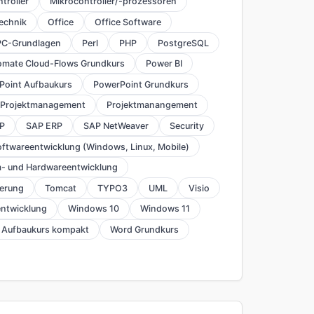
troller
Mikrocontroller/-prozessoren
echnik
Office
Office Software
PC-Grundlagen
Perl
PHP
PostgreSQL
omate Cloud-Flows Grundkurs
Power BI
Point Aufbaukurs
PowerPoint Grundkurs
Projektmanagement
Projektmanangement
P
SAP ERP
SAP NetWeaver
Security
ftwareentwicklung (Windows, Linux, Mobile)
- und Hardwareentwicklung
herung
Tomcat
TYPO3
UML
Visio
ntwicklung
Windows 10
Windows 11
 Aufbaukurs kompakt
Word Grundkurs