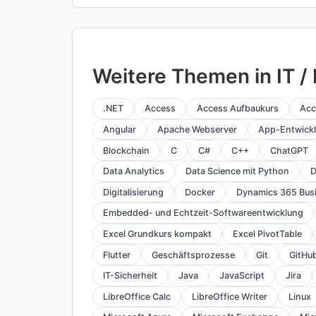
Weitere Themen in IT 
.NET
Access
Access Aufbaukurs
Acc
Angular
Apache Webserver
App-Entwick
Blockchain
C
C#
C++
ChatGPT
Data Analytics
Data Science mit Python
D
Digitalisierung
Docker
Dynamics 365 Busi
Embedded- und Echtzeit-Softwareentwicklung
Excel Grundkurs kompakt
Excel PivotTable
Flutter
Geschäftsprozesse
Git
GitHu
IT-Sicherheit
Java
JavaScript
Jira
LibreOffice Calc
LibreOffice Writer
Linux