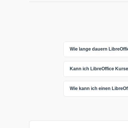
Wie lange dauern LibreOffi
Die meisten LibreOffice Kurse 
Kann ich LibreOffice Kurse
sind oft kürzer, während umfa
Sie haben flexible Lernmöglichk
Wie kann ich einen LibreO
während Präsenzkurse direkten
angepasst werden.
Klicken Sie einfach auf einen 
oder den Anbieter für weitere I
Inhalten, Voraussetzungen oder 