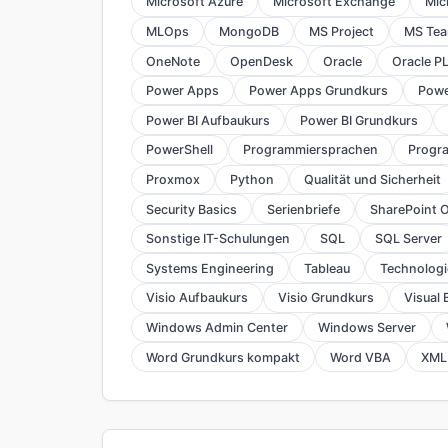
Microsoft Azure
Microsoft Exchange
Mic
MLOps
MongoDB
MS Project
MS Te
OneNote
OpenDesk
Oracle
Oracle P
Power Apps
Power Apps Grundkurs
Powe
Power BI Aufbaukurs
Power BI Grundkurs
PowerShell
Programmiersprachen
Progr
Proxmox
Python
Qualität und Sicherheit
Security Basics
Serienbriefe
SharePoint O
Sonstige IT-Schulungen
SQL
SQL Server
Systems Engineering
Tableau
Technolog
Visio Aufbaukurs
Visio Grundkurs
Visual 
Windows Admin Center
Windows Server
Word Grundkurs kompakt
Word VBA
XML