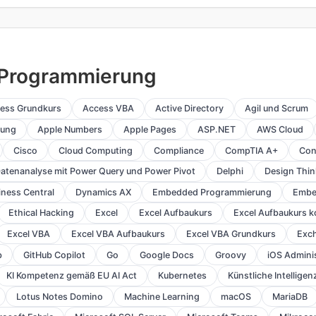
/ Programmierung
ess Grundkurs
Access VBA
Active Directory
Agil und Scrum
lung
Apple Numbers
Apple Pages
ASP.NET
AWS Cloud
Cisco
Cloud Computing
Compliance
CompTIA A+
Con
atenanalyse mit Power Query und Power Pivot
Delphi
Design Thin
ness Central
Dynamics AX
Embedded Programmierung
Embe
Ethical Hacking
Excel
Excel Aufbaukurs
Excel Aufbaukurs 
Excel VBA
Excel VBA Aufbaukurs
Excel VBA Grundkurs
Exc
b
GitHub Copilot
Go
Google Docs
Groovy
iOS Admini
KI Kompetenz gemäß EU AI Act
Kubernetes
Künstliche Intelligen
Lotus Notes Domino
Machine Learning
macOS
MariaDB