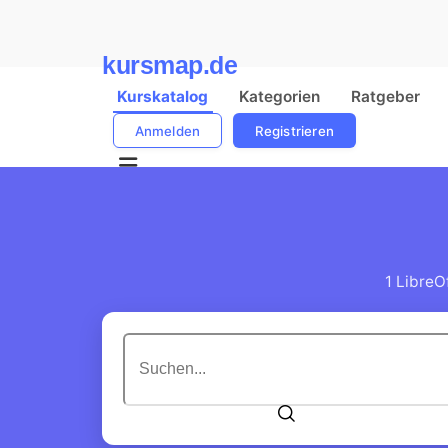
kursmap.de
Kurskatalog
Kategorien
Ratgeber
Anmelden
Registrieren
1 LibreO