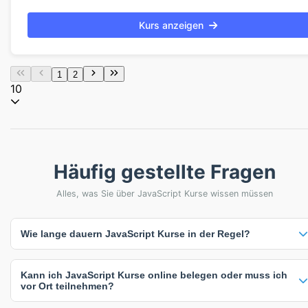
Kurs anzeigen
1
2
10
Häufig gestellte Fragen
Alles, was Sie über JavaScript Kurse wissen müssen
Wie lange dauern JavaScript Kurse in der Regel?
JavaScript Kurse dauern zwischen 2 und 5 Tage. Die häufigste
Kann ich JavaScript Kurse online belegen oder muss ich
Kursdauer beträgt 3 Tage. Die genaue Dauer hängt vom Kursinhalt
vor Ort teilnehmen?
und Intensität ab - intensive Kompaktkurse sind oft kürzer, während
umfassende Weiterbildungen mehr Zeit in Anspruch nehmen.