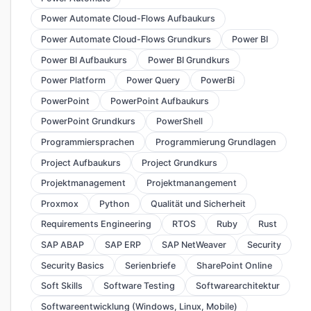
Power Automate Cloud-Flows Aufbaukurs
Power Automate Cloud-Flows Grundkurs
Power BI
Power BI Aufbaukurs
Power BI Grundkurs
Power Platform
Power Query
PowerBi
PowerPoint
PowerPoint Aufbaukurs
PowerPoint Grundkurs
PowerShell
Programmiersprachen
Programmierung Grundlagen
Project Aufbaukurs
Project Grundkurs
Projektmanagement
Projektmanangement
Proxmox
Python
Qualität und Sicherheit
Requirements Engineering
RTOS
Ruby
Rust
SAP ABAP
SAP ERP
SAP NetWeaver
Security
Security Basics
Serienbriefe
SharePoint Online
Soft Skills
Software Testing
Softwarearchitektur
Softwareentwicklung (Windows, Linux, Mobile)