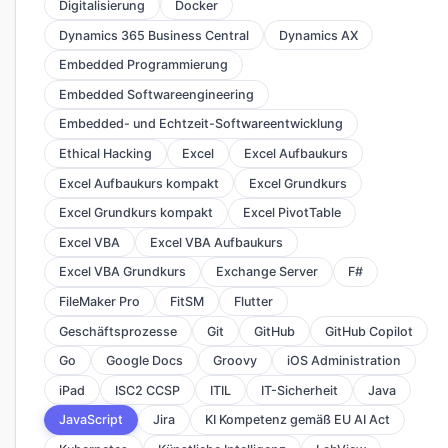
Digitalisierung
Docker
Dynamics 365 Business Central
Dynamics AX
Embedded Programmierung
Embedded Softwareengineering
Embedded- und Echtzeit-Softwareentwicklung
Ethical Hacking
Excel
Excel Aufbaukurs
Excel Aufbaukurs kompakt
Excel Grundkurs
Excel Grundkurs kompakt
Excel PivotTable
Excel VBA
Excel VBA Aufbaukurs
Excel VBA Grundkurs
Exchange Server
F#
FileMaker Pro
FitSM
Flutter
Geschäftsprozesse
Git
GitHub
GitHub Copilot
Go
Google Docs
Groovy
iOS Administration
iPad
ISC2 CCSP
ITIL
IT-Sicherheit
Java
JavaScript
Jira
KI Kompetenz gemäß EU AI Act