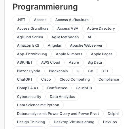
Programmierung
.NET
Access
Access Aufbaukurs
Access Grundkurs
Access VBA
Active Directory
Agil und Scrum
Agile Methoden
AI
Amazon EKS
Angular
Apache Webserver
App-Entwicklung
Apple Numbers
Apple Pages
ASP.NET
AWS Cloud
Azure
Big Data
Blazor Hybrid
Blockchain
C
C#
C++
ChatGPT
Cisco
Cloud Computing
Compliance
CompTIA A+
Confluence
CouchDB
Cybersecurity
Data Analytics
Data Science mit Python
Datenanalyse mit Power Query und Power Pivot
Delphi
Design Thinking
Desktop Virtualisierung
DevOps