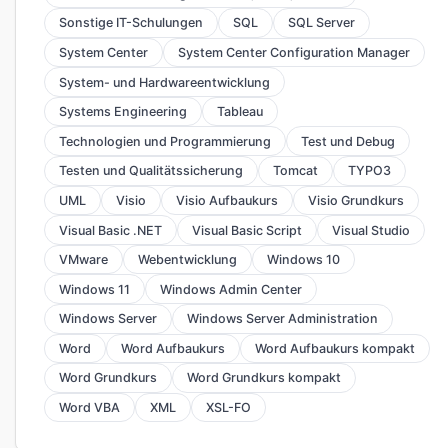
Sonstige IT-Schulungen
SQL
SQL Server
System Center
System Center Configuration Manager
System- und Hardwareentwicklung
Systems Engineering
Tableau
Technologien und Programmierung
Test und Debug
Testen und Qualitätssicherung
Tomcat
TYPO3
UML
Visio
Visio Aufbaukurs
Visio Grundkurs
Visual Basic .NET
Visual Basic Script
Visual Studio
VMware
Webentwicklung
Windows 10
Windows 11
Windows Admin Center
Windows Server
Windows Server Administration
Word
Word Aufbaukurs
Word Aufbaukurs kompakt
Word Grundkurs
Word Grundkurs kompakt
Word VBA
XML
XSL-FO