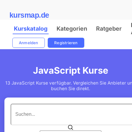
kursmap.de
Kurskatalog
Kategorien
Ratgeber
Anmelden
Registrieren
JavaScript Kurse
13 JavaScript Kurse verfügbar. Vergleichen Sie Anbieter u
buchen Sie direkt.