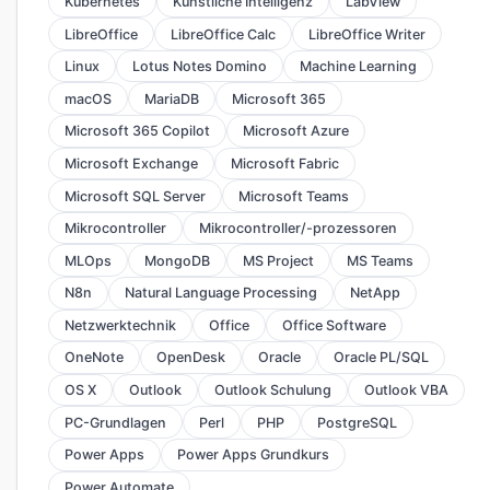
Kubernetes
Künstliche Intelligenz
LabView
LibreOffice
LibreOffice Calc
LibreOffice Writer
Linux
Lotus Notes Domino
Machine Learning
macOS
MariaDB
Microsoft 365
Microsoft 365 Copilot
Microsoft Azure
Microsoft Exchange
Microsoft Fabric
Microsoft SQL Server
Microsoft Teams
Mikrocontroller
Mikrocontroller/-prozessoren
MLOps
MongoDB
MS Project
MS Teams
N8n
Natural Language Processing
NetApp
Netzwerktechnik
Office
Office Software
OneNote
OpenDesk
Oracle
Oracle PL/SQL
OS X
Outlook
Outlook Schulung
Outlook VBA
PC-Grundlagen
Perl
PHP
PostgreSQL
Power Apps
Power Apps Grundkurs
Power Automate