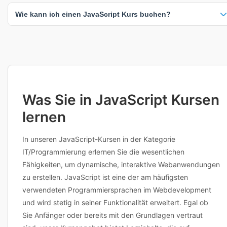
Sie haben flexible Lernmöglichkeiten: 13 Online-Kurse (100%), 7
Wie kann ich einen JavaScript Kurs buchen?
Präsenzkurse (54%), 6 Inhouse-Schulungen (46%). Online-Kurse
bieten maximale Flexibilität, während Präsenzkurse direkten
Austausch ermöglichen. Inhouse-Schulungen können individuell an
Klicken Sie einfach auf einen beliebigen Kurs, um verfügbare Termine
Ihre Unternehmensbedürfnisse angepasst werden.
und Standorte anzuzeigen. Sie können dann direkt buchen oder den
Anbieter für weitere Informationen kontaktieren. Viele Anbieter bieten
auch flexible Terminplanung an. Bei Fragen zu Inhalten,
Voraussetzungen oder individuellen Anpassungen erreichen Sie die
Anbieter direkt über die Kursdetailseite.
Was Sie in JavaScript Kursen
lernen
In unseren JavaScript-Kursen in der Kategorie
IT/Programmierung erlernen Sie die wesentlichen
Fähigkeiten, um dynamische, interaktive Webanwendungen
zu erstellen. JavaScript ist eine der am häufigsten
verwendeten Programmiersprachen im Webdevelopment
und wird stetig in seiner Funktionalität erweitert. Egal ob
Sie Anfänger oder bereits mit den Grundlagen vertraut