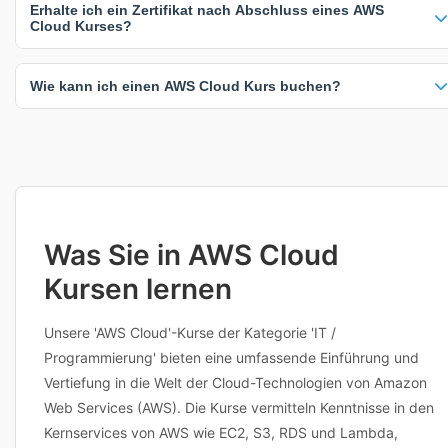
Erhalte ich ein Zertifikat nach Abschluss eines AWS
Präsenzkurse (100%), 3 Inhouse-Schulungen (100%). Online-Kurse
Cloud Kurses?
bieten maximale Flexibilität, während Präsenzkurse direkten
Austausch ermöglichen. Inhouse-Schulungen können individuell an
100% der AWS Cloud Kurse beinhalten ein Zertifikat nach Abschluss.
Ihre Unternehmensbedürfnisse angepasst werden.
Wie kann ich einen AWS Cloud Kurs buchen?
Die genauen Zertifizierungsdetails finden Sie auf der jeweiligen
Kursseite. Ein Zertifikat dokumentiert Ihre erworbenen Kenntnisse
und ist ein wertvoller Nachweis für Ihren Lebenslauf und Ihre
Klicken Sie einfach auf einen beliebigen Kurs, um verfügbare Termine
berufliche Weiterentwicklung.
und Standorte anzuzeigen. Sie können dann direkt buchen oder den
Anbieter für weitere Informationen kontaktieren. Viele Anbieter bieten
auch flexible Terminplanung an. Bei Fragen zu Inhalten,
Voraussetzungen oder individuellen Anpassungen erreichen Sie die
Anbieter direkt über die Kursdetailseite.
Was Sie in AWS Cloud
Kursen lernen
Unsere 'AWS Cloud'-Kurse der Kategorie 'IT /
Programmierung' bieten eine umfassende Einführung und
Vertiefung in die Welt der Cloud-Technologien von Amazon
Web Services (AWS). Die Kurse vermitteln Kenntnisse in den
Kernservices von AWS wie EC2, S3, RDS und Lambda,