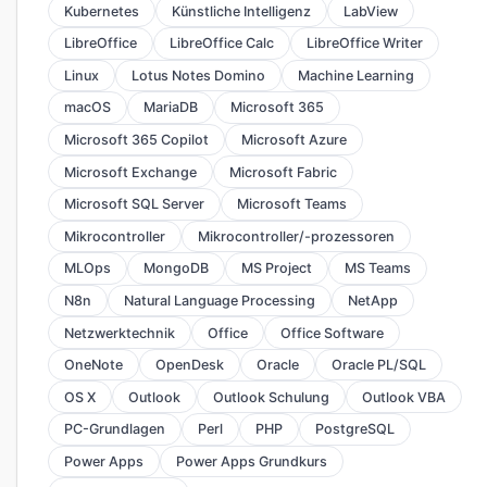
Kubernetes
Künstliche Intelligenz
LabView
LibreOffice
LibreOffice Calc
LibreOffice Writer
Linux
Lotus Notes Domino
Machine Learning
macOS
MariaDB
Microsoft 365
Microsoft 365 Copilot
Microsoft Azure
Microsoft Exchange
Microsoft Fabric
Microsoft SQL Server
Microsoft Teams
Mikrocontroller
Mikrocontroller/-prozessoren
MLOps
MongoDB
MS Project
MS Teams
N8n
Natural Language Processing
NetApp
Netzwerktechnik
Office
Office Software
OneNote
OpenDesk
Oracle
Oracle PL/SQL
OS X
Outlook
Outlook Schulung
Outlook VBA
PC-Grundlagen
Perl
PHP
PostgreSQL
Power Apps
Power Apps Grundkurs