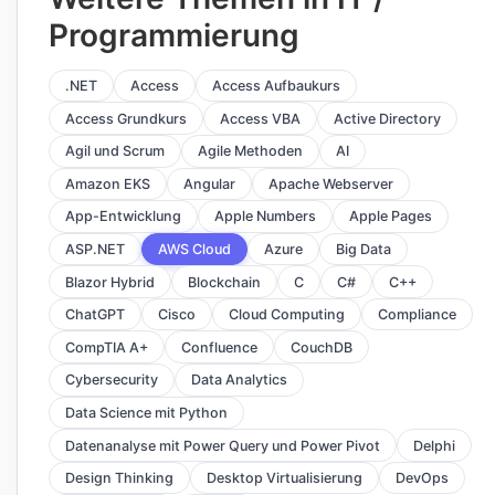
Programmierung
.NET
Access
Access Aufbaukurs
Access Grundkurs
Access VBA
Active Directory
Agil und Scrum
Agile Methoden
AI
Amazon EKS
Angular
Apache Webserver
App-Entwicklung
Apple Numbers
Apple Pages
ASP.NET
AWS Cloud
Azure
Big Data
Blazor Hybrid
Blockchain
C
C#
C++
ChatGPT
Cisco
Cloud Computing
Compliance
CompTIA A+
Confluence
CouchDB
Cybersecurity
Data Analytics
Data Science mit Python
Datenanalyse mit Power Query und Power Pivot
Delphi
Design Thinking
Desktop Virtualisierung
DevOps