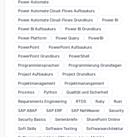
Power Automate
Power Automate Cloud-Flows Aufbaukurs
Power Automate Cloud-Flows Grundkurs
Power BI
Power BI Aufbaukurs
Power BI Grundkurs
Power Platform
Power Query
PowerBi
PowerPoint
PowerPoint Aufbaukurs
PowerPoint Grundkurs
PowerShell
Programmiersprachen
Programmierung Grundlagen
Project Aufbaukurs
Project Grundkurs
Projektmanagement
Projektmanangement
Proxmox
Python
Qualität und Sicherheit
Requirements Engineering
RTOS
Ruby
Rust
SAP ABAP
SAP ERP
SAP NetWeaver
Security
Security Basics
Serienbriefe
SharePoint Online
Soft Skills
Software Testing
Softwarearchitektur