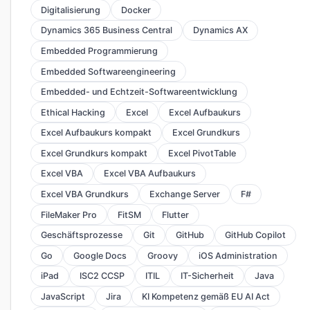
Digitalisierung
Docker
Dynamics 365 Business Central
Dynamics AX
Embedded Programmierung
Embedded Softwareengineering
Embedded- und Echtzeit-Softwareentwicklung
Ethical Hacking
Excel
Excel Aufbaukurs
Excel Aufbaukurs kompakt
Excel Grundkurs
Excel Grundkurs kompakt
Excel PivotTable
Excel VBA
Excel VBA Aufbaukurs
Excel VBA Grundkurs
Exchange Server
F#
FileMaker Pro
FitSM
Flutter
Geschäftsprozesse
Git
GitHub
GitHub Copilot
Go
Google Docs
Groovy
iOS Administration
iPad
ISC2 CCSP
ITIL
IT-Sicherheit
Java
JavaScript
Jira
KI Kompetenz gemäß EU AI Act