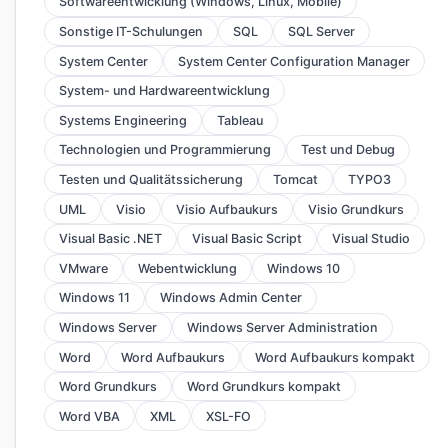
Softwareentwicklung (Windows, Linux, Mobile)
Sonstige IT-Schulungen
SQL
SQL Server
System Center
System Center Configuration Manager
System- und Hardwareentwicklung
Systems Engineering
Tableau
Technologien und Programmierung
Test und Debug
Testen und Qualitätssicherung
Tomcat
TYPO3
UML
Visio
Visio Aufbaukurs
Visio Grundkurs
Visual Basic .NET
Visual Basic Script
Visual Studio
VMware
Webentwicklung
Windows 10
Windows 11
Windows Admin Center
Windows Server
Windows Server Administration
Word
Word Aufbaukurs
Word Aufbaukurs kompakt
Word Grundkurs
Word Grundkurs kompakt
Word VBA
XML
XSL-FO