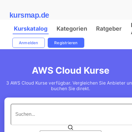
kursmap.de
Kurskatalog
Kategorien
Ratgeber
Anmelden
Registrieren
AWS Cloud Kurse
3 AWS Cloud Kurse verfügbar. Vergleichen Sie Anbieter u
buchen Sie direkt.