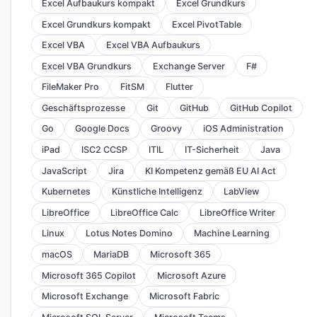
Excel Aufbaukurs kompakt
Excel Grundkurs
Excel Grundkurs kompakt
Excel PivotTable
Excel VBA
Excel VBA Aufbaukurs
Excel VBA Grundkurs
Exchange Server
F#
FileMaker Pro
FitSM
Flutter
Geschäftsprozesse
Git
GitHub
GitHub Copilot
Go
Google Docs
Groovy
iOS Administration
iPad
ISC2 CCSP
ITIL
IT-Sicherheit
Java
JavaScript
Jira
KI Kompetenz gemäß EU AI Act
Kubernetes
Künstliche Intelligenz
LabView
LibreOffice
LibreOffice Calc
LibreOffice Writer
Linux
Lotus Notes Domino
Machine Learning
macOS
MariaDB
Microsoft 365
Microsoft 365 Copilot
Microsoft Azure
Microsoft Exchange
Microsoft Fabric