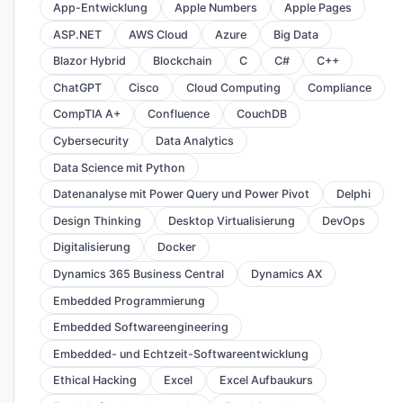
App-Entwicklung
Apple Numbers
Apple Pages
ASP.NET
AWS Cloud
Azure
Big Data
Blazor Hybrid
Blockchain
C
C#
C++
ChatGPT
Cisco
Cloud Computing
Compliance
CompTIA A+
Confluence
CouchDB
Cybersecurity
Data Analytics
Data Science mit Python
Datenanalyse mit Power Query und Power Pivot
Delphi
Design Thinking
Desktop Virtualisierung
DevOps
Digitalisierung
Docker
Dynamics 365 Business Central
Dynamics AX
Embedded Programmierung
Embedded Softwareengineering
Embedded- und Echtzeit-Softwareentwicklung
Ethical Hacking
Excel
Excel Aufbaukurs