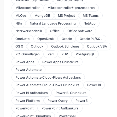
Microsoft SQL Server
Microsoft Teams
Mikrocontroller
Mikrocontroller/-prozessoren
MLOps
MongoDB
MS Project
MS Teams
N8n
Natural Language Processing
NetApp
Netzwerktechnik
Office
Office Software
OneNote
OpenDesk
Oracle
Oracle PL/SQL
OS X
Outlook
Outlook Schulung
Outlook VBA
PC-Grundlagen
Perl
PHP
PostgreSQL
Power Apps
Power Apps Grundkurs
Power Automate
Power Automate Cloud-Flows Aufbaukurs
Power Automate Cloud-Flows Grundkurs
Power BI
Power BI Aufbaukurs
Power BI Grundkurs
Power Platform
Power Query
PowerBi
PowerPoint
PowerPoint Aufbaukurs
PowerPoint Grundkurs
PowerShell