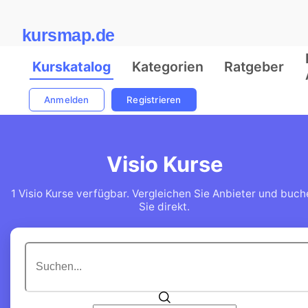
kursmap.de
Kurskatalog
Kategorien
Ratgeber
Anmelden
Registrieren
Visio Kurse
1 Visio Kurse verfügbar. Vergleichen Sie Anbieter und buch
Sie direkt.