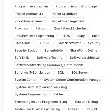
Programmiersprachen
Programmierung Grundlagen
Project Aufbaukurs
Project Grundkurs
Projektmanagement
Projektmanangement
Proxmox
Python
Qualität und Sicherheit
Requirements Engineering
RTOS
Ruby
Rust
SAP ABAP
SAP ERP
SAP NetWeaver
Security
Security Basics
Serienbriefe
SharePoint Online
Soft Skills
Software Testing
Softwarearchitektur
Softwareentwicklung (Windows, Linux, Mobile)
Sonstige IT-Schulungen
SQL
SQL Server
System Center
System Center Configuration Manager
System- und Hardwareentwicklung
Systems Engineering
Tableau
Technologien und Programmierung
Test und Debug
Testen und Qualitätssicherung
Tomcat
TYPO3