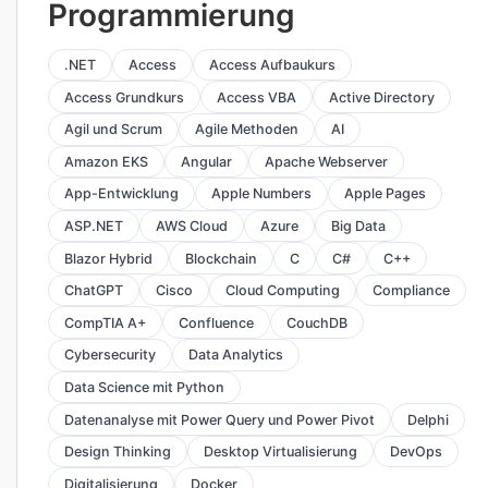
Programmierung
.NET
Access
Access Aufbaukurs
Access Grundkurs
Access VBA
Active Directory
Agil und Scrum
Agile Methoden
AI
Amazon EKS
Angular
Apache Webserver
App-Entwicklung
Apple Numbers
Apple Pages
ASP.NET
AWS Cloud
Azure
Big Data
Blazor Hybrid
Blockchain
C
C#
C++
ChatGPT
Cisco
Cloud Computing
Compliance
CompTIA A+
Confluence
CouchDB
Cybersecurity
Data Analytics
Data Science mit Python
Datenanalyse mit Power Query und Power Pivot
Delphi
Design Thinking
Desktop Virtualisierung
DevOps
Digitalisierung
Docker