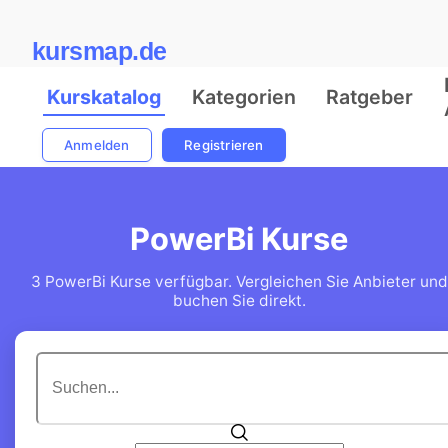
kursmap.de
Kurskatalog
Kategorien
Ratgeber
Anmelden
Registrieren
PowerBi Kurse
3 PowerBi Kurse verfügbar. Vergleichen Sie Anbieter und
buchen Sie direkt.