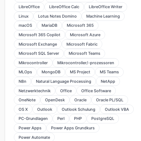
LibreOffice
LibreOffice Calc
LibreOffice Writer
Linux
Lotus Notes Domino
Machine Learning
macOS
MariaDB
Microsoft 365
Microsoft 365 Copilot
Microsoft Azure
Microsoft Exchange
Microsoft Fabric
Microsoft SQL Server
Microsoft Teams
Mikrocontroller
Mikrocontroller/-prozessoren
MLOps
MongoDB
MS Project
MS Teams
N8n
Natural Language Processing
NetApp
Netzwerktechnik
Office
Office Software
OneNote
OpenDesk
Oracle
Oracle PL/SQL
OS X
Outlook
Outlook Schulung
Outlook VBA
PC-Grundlagen
Perl
PHP
PostgreSQL
Power Apps
Power Apps Grundkurs
Power Automate