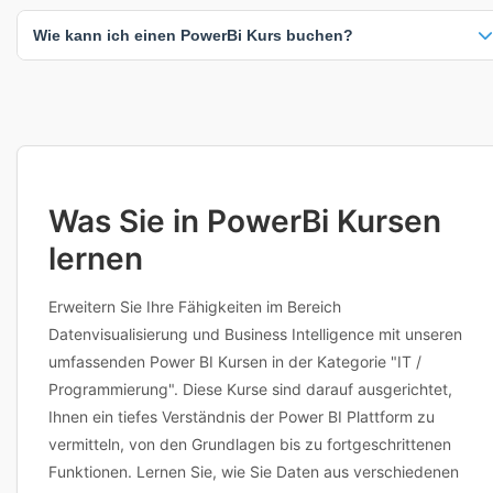
Austausch ermöglichen. Inhouse-Schulungen können individuell an
33% der PowerBi Kurse beinhalten ein Zertifikat nach Abschluss. Die
Ihre Unternehmensbedürfnisse angepasst werden.
Wie kann ich einen PowerBi Kurs buchen?
genauen Zertifizierungsdetails finden Sie auf der jeweiligen Kursseite.
Ein Zertifikat dokumentiert Ihre erworbenen Kenntnisse und ist ein
wertvoller Nachweis für Ihren Lebenslauf und Ihre berufliche
Klicken Sie einfach auf einen beliebigen Kurs, um verfügbare Termine
Weiterentwicklung.
und Standorte anzuzeigen. Sie können dann direkt buchen oder den
Anbieter für weitere Informationen kontaktieren. Viele Anbieter bieten
auch flexible Terminplanung an. Bei Fragen zu Inhalten,
Voraussetzungen oder individuellen Anpassungen erreichen Sie die
Anbieter direkt über die Kursdetailseite.
Was Sie in PowerBi Kursen
lernen
Erweitern Sie Ihre Fähigkeiten im Bereich
Datenvisualisierung und Business Intelligence mit unseren
umfassenden Power BI Kursen in der Kategorie "IT /
Programmierung". Diese Kurse sind darauf ausgerichtet,
Ihnen ein tiefes Verständnis der Power BI Plattform zu
vermitteln, von den Grundlagen bis zu fortgeschrittenen
Funktionen. Lernen Sie, wie Sie Daten aus verschiedenen