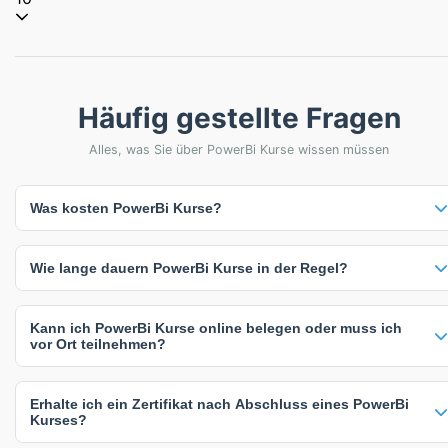
Häufig gestellte Fragen
Alles, was Sie über PowerBi Kurse wissen müssen
Was kosten PowerBi Kurse?
Die meisten PowerBi Kurse kosten etwa 1.401,94 €. Viele Anbieter
Wie lange dauern PowerBi Kurse in der Regel?
bieten auch individuelle Preise auf Anfrage an, die sich nach
Teilnehmerzahl, Kursdauer oder spezifischen Anforderungen richten.
Die angegebenen Preise verstehen sich inklusive Mehrwertsteuer.
PowerBi Kurse dauern zwischen 2 und 3 Tage. Die häufigste
Kann ich PowerBi Kurse online belegen oder muss ich
Kursdauer beträgt 2 Tage. Die genaue Dauer hängt vom Kursinhalt
vor Ort teilnehmen?
und Intensität ab - intensive Kompaktkurse sind oft kürzer, während
umfassende Weiterbildungen mehr Zeit in Anspruch nehmen.
Sie haben flexible Lernmöglichkeiten: 3 Online-Kurse (100%), 2
Erhalte ich ein Zertifikat nach Abschluss eines PowerBi
Präsenzkurse (67%), 2 Inhouse-Schulungen (67%). Online-Kurse
Kurses?
bieten maximale Flexibilität, während Präsenzkurse direkten