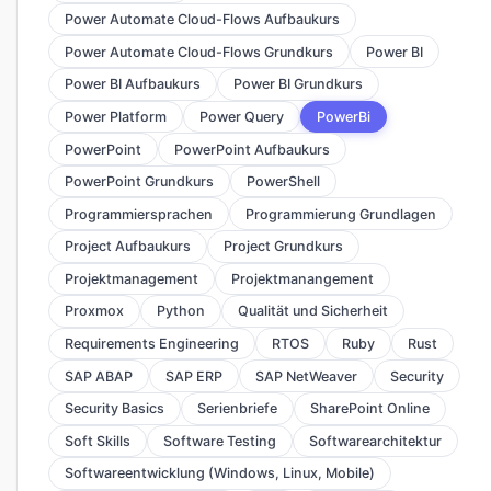
Power Automate Cloud-Flows Aufbaukurs
Power Automate Cloud-Flows Grundkurs
Power BI
Power BI Aufbaukurs
Power BI Grundkurs
Power Platform
Power Query
PowerBi
PowerPoint
PowerPoint Aufbaukurs
PowerPoint Grundkurs
PowerShell
Programmiersprachen
Programmierung Grundlagen
Project Aufbaukurs
Project Grundkurs
Projektmanagement
Projektmanangement
Proxmox
Python
Qualität und Sicherheit
Requirements Engineering
RTOS
Ruby
Rust
SAP ABAP
SAP ERP
SAP NetWeaver
Security
Security Basics
Serienbriefe
SharePoint Online
Soft Skills
Software Testing
Softwarearchitektur
Softwareentwicklung (Windows, Linux, Mobile)