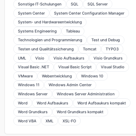
Sonstige IT-Schulungen
SQL
SQL Server
System Center
System Center Configuration Manager
System- und Hardwareentwicklung
Systems Engineering
Tableau
Technologien und Programmierung
Test und Debug
Testen und Qualitätssicherung
Tomcat
TYPO3
UML
Visio
Visio Aufbaukurs
Visio Grundkurs
Visual Basic .NET
Visual Basic Script
Visual Studio
VMware
Webentwicklung
Windows 10
Windows 11
Windows Admin Center
Windows Server
Windows Server Administration
Word
Word Aufbaukurs
Word Aufbaukurs kompakt
Word Grundkurs
Word Grundkurs kompakt
Word VBA
XML
XSL-FO