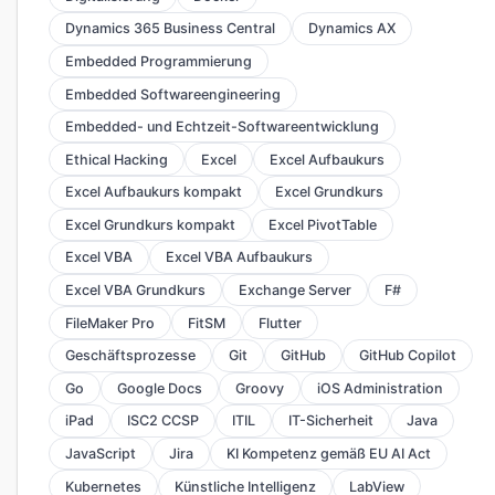
Dynamics 365 Business Central
Dynamics AX
Embedded Programmierung
Embedded Softwareengineering
Embedded- und Echtzeit-Softwareentwicklung
Ethical Hacking
Excel
Excel Aufbaukurs
Excel Aufbaukurs kompakt
Excel Grundkurs
Excel Grundkurs kompakt
Excel PivotTable
Excel VBA
Excel VBA Aufbaukurs
Excel VBA Grundkurs
Exchange Server
F#
FileMaker Pro
FitSM
Flutter
Geschäftsprozesse
Git
GitHub
GitHub Copilot
Go
Google Docs
Groovy
iOS Administration
iPad
ISC2 CCSP
ITIL
IT-Sicherheit
Java
JavaScript
Jira
KI Kompetenz gemäß EU AI Act
Kubernetes
Künstliche Intelligenz
LabView