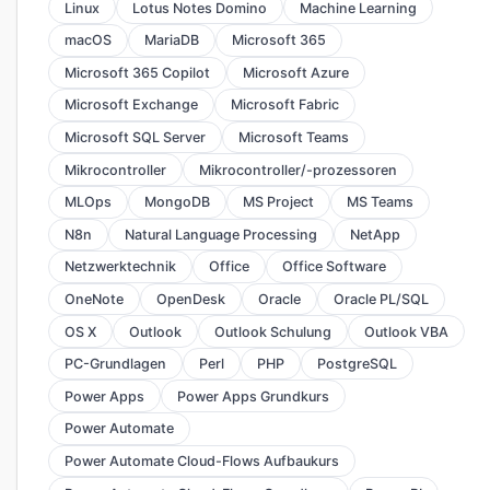
Linux
Lotus Notes Domino
Machine Learning
macOS
MariaDB
Microsoft 365
Microsoft 365 Copilot
Microsoft Azure
Microsoft Exchange
Microsoft Fabric
Microsoft SQL Server
Microsoft Teams
Mikrocontroller
Mikrocontroller/-prozessoren
MLOps
MongoDB
MS Project
MS Teams
N8n
Natural Language Processing
NetApp
Netzwerktechnik
Office
Office Software
OneNote
OpenDesk
Oracle
Oracle PL/SQL
OS X
Outlook
Outlook Schulung
Outlook VBA
PC-Grundlagen
Perl
PHP
PostgreSQL
Power Apps
Power Apps Grundkurs
Power Automate
Power Automate Cloud-Flows Aufbaukurs