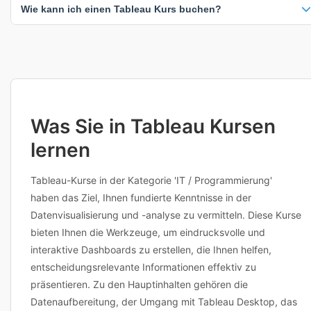
Ihre Unternehmensbedürfnisse angepasst werden.
Wie kann ich einen Tableau Kurs buchen?
genauen Zertifizierungsdetails finden Sie auf der jeweiligen Kursseite.
Ein Zertifikat dokumentiert Ihre erworbenen Kenntnisse und ist ein
wertvoller Nachweis für Ihren Lebenslauf und Ihre berufliche
Klicken Sie einfach auf einen beliebigen Kurs, um verfügbare Termine
Weiterentwicklung.
und Standorte anzuzeigen. Sie können dann direkt buchen oder den
Anbieter für weitere Informationen kontaktieren. Viele Anbieter bieten
auch flexible Terminplanung an. Bei Fragen zu Inhalten,
Voraussetzungen oder individuellen Anpassungen erreichen Sie die
Anbieter direkt über die Kursdetailseite.
Was Sie in Tableau Kursen
lernen
Tableau-Kurse in der Kategorie 'IT / Programmierung'
haben das Ziel, Ihnen fundierte Kenntnisse in der
Datenvisualisierung und -analyse zu vermitteln. Diese Kurse
bieten Ihnen die Werkzeuge, um eindrucksvolle und
interaktive Dashboards zu erstellen, die Ihnen helfen,
entscheidungsrelevante Informationen effektiv zu
präsentieren. Zu den Hauptinhalten gehören die
Datenaufbereitung, der Umgang mit Tableau Desktop, das