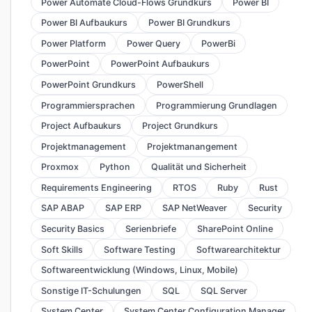
Power Automate Cloud-Flows Grundkurs
Power BI
Power BI Aufbaukurs
Power BI Grundkurs
Power Platform
Power Query
PowerBi
PowerPoint
PowerPoint Aufbaukurs
PowerPoint Grundkurs
PowerShell
Programmiersprachen
Programmierung Grundlagen
Project Aufbaukurs
Project Grundkurs
Projektmanagement
Projektmanangement
Proxmox
Python
Qualität und Sicherheit
Requirements Engineering
RTOS
Ruby
Rust
SAP ABAP
SAP ERP
SAP NetWeaver
Security
Security Basics
Serienbriefe
SharePoint Online
Soft Skills
Software Testing
Softwarearchitektur
Softwareentwicklung (Windows, Linux, Mobile)
Sonstige IT-Schulungen
SQL
SQL Server
System Center
System Center Configuration Manager