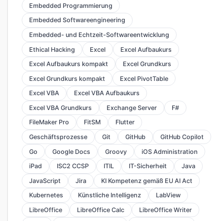
Embedded Programmierung
Embedded Softwareengineering
Embedded- und Echtzeit-Softwareentwicklung
Ethical Hacking
Excel
Excel Aufbaukurs
Excel Aufbaukurs kompakt
Excel Grundkurs
Excel Grundkurs kompakt
Excel PivotTable
Excel VBA
Excel VBA Aufbaukurs
Excel VBA Grundkurs
Exchange Server
F#
FileMaker Pro
FitSM
Flutter
Geschäftsprozesse
Git
GitHub
GitHub Copilot
Go
Google Docs
Groovy
iOS Administration
iPad
ISC2 CCSP
ITIL
IT-Sicherheit
Java
JavaScript
Jira
KI Kompetenz gemäß EU AI Act
Kubernetes
Künstliche Intelligenz
LabView
LibreOffice
LibreOffice Calc
LibreOffice Writer