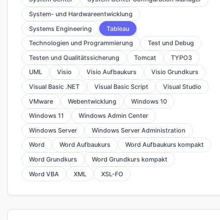
System- und Hardwareentwicklung
Systems Engineering
Tableau
Technologien und Programmierung
Test und Debug
Testen und Qualitätssicherung
Tomcat
TYPO3
UML
Visio
Visio Aufbaukurs
Visio Grundkurs
Visual Basic .NET
Visual Basic Script
Visual Studio
VMware
Webentwicklung
Windows 10
Windows 11
Windows Admin Center
Windows Server
Windows Server Administration
Word
Word Aufbaukurs
Word Aufbaukurs kompakt
Word Grundkurs
Word Grundkurs kompakt
Word VBA
XML
XSL-FO