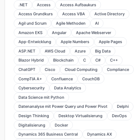
.NET
Access
Access Aufbaukurs
Access Grundkurs
Access VBA
Active Directory
Agil und Scrum
Agile Methoden
AI
Amazon EKS
Angular
Apache Webserver
App-Entwicklung
Apple Numbers
Apple Pages
ASP.NET
AWS Cloud
Azure
Big Data
Blazor Hybrid
Blockchain
C
C#
C++
ChatGPT
Cisco
Cloud Computing
Compliance
CompTIA A+
Confluence
CouchDB
Cybersecurity
Data Analytics
Data Science mit Python
Datenanalyse mit Power Query und Power Pivot
Delphi
Design Thinking
Desktop Virtualisierung
DevOps
Digitalisierung
Docker
Dynamics 365 Business Central
Dynamics AX