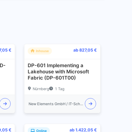
7,05 €
ab 827,05 €
Inhouse
ID-
DP-601 Implementing a
Lakehouse with Microsoft
Fabric (DP-601T00)
Nürnberg
1 Tag
New Elements GmbH / IT-Schulungen.com
9,05 €
ab 1.422,05 €
Online