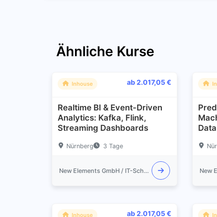
Ähnliche Kurse
ab 2.017,05 €
Inhouse
I
Realtime BI & Event-Driven
Pred
Analytics: Kafka, Flink,
Mach
Streaming Dashboards
Data
Nürnberg
3 Tage
Nür
New Elements GmbH / IT-Schulungen.com
ab 2.017,05 €
Inhouse
I