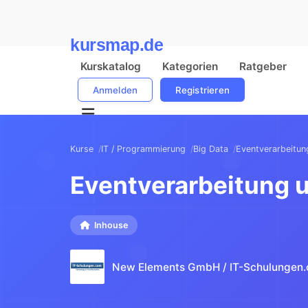
kursmap.de
Kurskatalog
Kategorien
Ratgeber
Anmelden
Registrieren
Kurse
IT / Programmierung
Big Data
Eventverarbeitun
Eventverarbeitung u
Inhouse
New Elements GmbH / IT-Schulungen