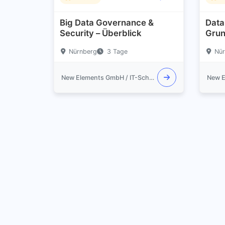
Big Data Governance &
Data
Security – Überblick
Grun
Nürnberg
3 Tage
Nür
New Elements GmbH / IT-Schulungen.com