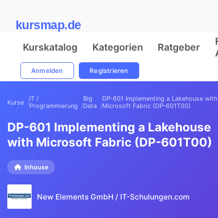
kursmap.de
Kurskatalog
Kategorien
Ratgeber
Anmelden
Registrieren
IT /
Big
DP-601 Implementing a Lakehouse with
Kurse
Programmierung
Data
Microsoft Fabric (DP-601T00)
DP-601 Implementing a Lakehouse
with Microsoft Fabric (DP-601T00)
Inhouse
New Elements GmbH / IT-Schulungen.com