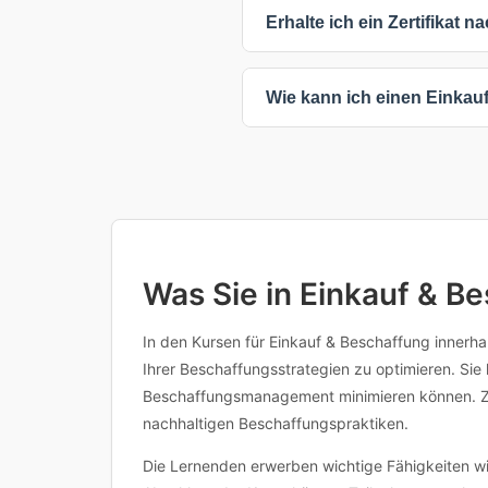
Sie haben flexible Lernmöglic
Erhalte ich ein Zertifikat
bieten maximale Flexibilität, 
Ihre Unternehmensbedürfnisse
33% der Einkauf & Beschaffung 
Wie kann ich einen Einka
der jeweiligen Kursseite. Ein Z
Lebenslauf und Ihre berufliche
Klicken Sie einfach auf einen 
oder den Anbieter für weitere I
Inhalten, Voraussetzungen oder 
Was Sie in Einkauf & B
In den Kursen für Einkauf & Beschaffung innerhal
Ihrer Beschaffungsstrategien zu optimieren. Sie
Beschaffungsmanagement minimieren können. Z
nachhaltigen Beschaffungspraktiken.
Die Lernenden erwerben wichtige Fähigkeiten w