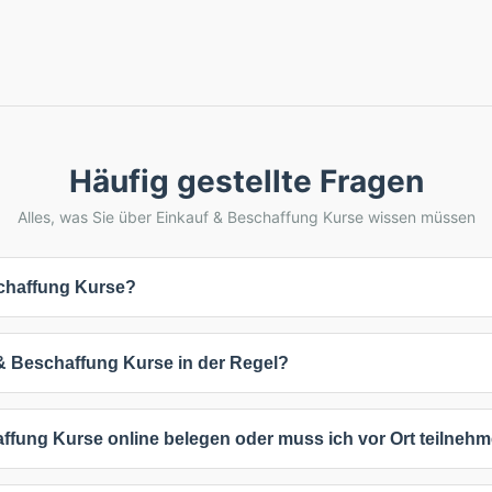
Häufig gestellte Fragen
Alles, was Sie über Einkauf & Beschaffung Kurse wissen müssen
chaffung Kurse?
ffung Kurse variieren von 940,1 € bis 2.368,1 €. Der durchschnittliche 
& Beschaffung Kurse in der Regel?
viduelle Preise auf Anfrage an, die sich nach Teilnehmerzahl, Kursda
egebenen Preise verstehen sich inklusive Mehrwertsteuer.
auern zwischen 1 und 2 Tage. Die häufigste Kursdauer beträgt 2 Ta
ffung Kurse online belegen oder muss ich vor Ort teilneh
ab - intensive Kompaktkurse sind oft kürzer, während umfassende Wei