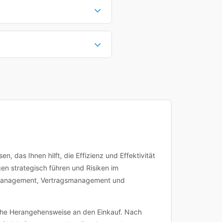
hulungen (67%). Online-Kurse
ungen können individuell an
ierungsdetails finden Sie auf
er Nachweis für Ihren
Sie können dann direkt buchen
nplanung an. Bei Fragen zu
 Kursdetailseite.
 das Ihnen hilft, die Effizienz und Effektivität
en strategisch führen und Risiken im
nmanagement, Vertragsmanagement und
sche Herangehensweise an den Einkauf. Nach