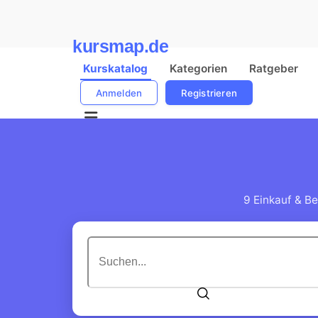
kursmap.de
Kurskatalog
Kategorien
Ratgeber
Anmelden
Registrieren
9 Einkauf & Be