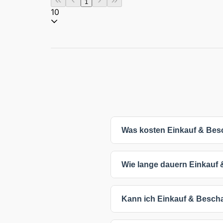
1
10
Was kosten Einkauf & Bes
Die Preise für Einkauf & Bescha
Wie lange dauern Einkauf 
Viele Anbieter bieten auch indi
Anforderungen richten. Die ang
Einkauf & Beschaffung Kurse d
Kann ich Einkauf & Bescha
vom Kursinhalt und Intensität 
Anspruch nehmen.