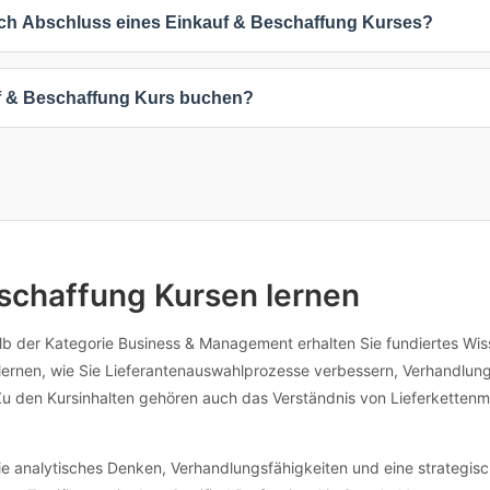
hkeiten: 4 Online-Kurse (44%), 9 Präsenzkurse (100%), 6 Inhouse-Sc
 nach Abschluss eines Einkauf & Beschaffung Kurses?
während Präsenzkurse direkten Austausch ermöglichen. Inhouse-Schul
 angepasst werden.
Kurse beinhalten ein Zertifikat nach Abschluss. Die genauen Zertifiz
uf & Beschaffung Kurs buchen?
ertifikat dokumentiert Ihre erworbenen Kenntnisse und ist ein wertvoll
 Weiterentwicklung.
beliebigen Kurs, um verfügbare Termine und Standorte anzuzeigen. 
nformationen kontaktieren. Viele Anbieter bieten auch flexible Termi
individuellen Anpassungen erreichen Sie die Anbieter direkt über die
eschaffung Kursen lernen
b der Kategorie Business & Management erhalten Sie fundiertes Wissen,
 lernen, wie Sie Lieferantenauswahlprozesse verbessern, Verhandlung
u den Kursinhalten gehören auch das Verständnis von Lieferkette
ie analytisches Denken, Verhandlungsfähigkeiten und eine strategi