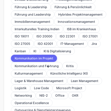
Führung & Leadership
Führung & Persönlichkeit
Führung und Leadership
Hybrides Projektmanagement
Immobilienmanagement
Innovationsmanagement
Interkulturelles Training Indien
ISB im Krankenhaus
ISO 19011
ISO 20000
ISO 22301
ISO 27001
ISO 27005
ISO 42001
IT-Management
Jira
Kanban
KI
KI & Digitalisierung
Kommunikation im Projekt
Kommunikation und F�hrung
Kritis
Kulturmanagement
Künstliche Intelligenz (KI)
Lager & Warehouse Management
Lean Management
Logistik
Low Code
Microsoft Project
Networking
NIS-2
Office
OKR
Operational Excellence
Outsourcing & Dienstleistersteuerung