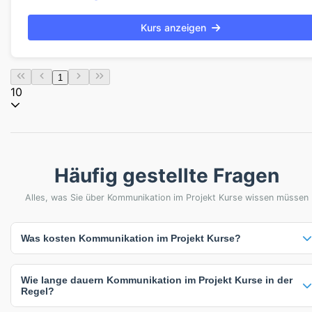
Kurs anzeigen
1
10
Häufig gestellte Fragen
Alles, was Sie über Kommunikation im Projekt Kurse wissen müssen
Was kosten Kommunikation im Projekt Kurse?
Die Preise für Kommunikation im Projekt Kurse variieren von
Wie lange dauern Kommunikation im Projekt Kurse in der
1.826,77 € bis 1.844,5 €. Der durchschnittliche Preis liegt bei
Regel?
1.835,63 €. Viele Anbieter bieten auch individuelle Preise auf Anfrage
an, die sich nach Teilnehmerzahl, Kursdauer oder spezifischen