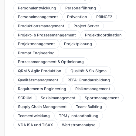
Personalentwicklung
Personalführung
Personalmanagement
Prävention
PRINCE2
Produktionsmanagement
Project Server
Projekt- & Prozessmanagement
Projektkoordination
Projektmanagement
Projektplanung
Prompt Engineering
Prozessmanagement & Optimierung
QRM & Agile Produktion
Qualität & Six Sigma
Qualitätsmanagement
REFA-Grundausbildung
Requirements Engineering
Risikomanagement
SCRUM
Sozialmanagement
Sportmanagement
Supply Chain Management
Team-Building
Teamentwicklung
TPM / Instandhaltung
VDA ISA und TISAX
Wertstromanalyse