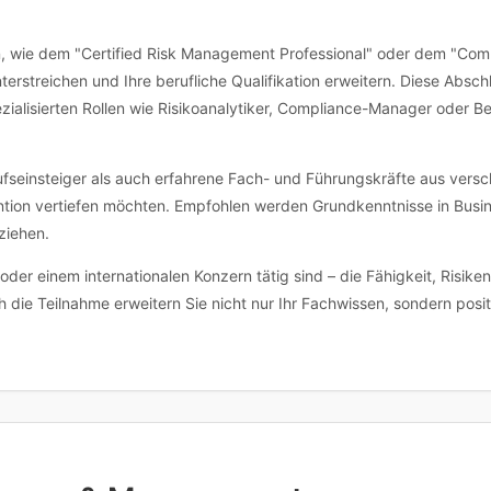
, wie dem "Certified Risk Management Professional" oder dem "Compli
erstreichen und Ihre berufliche Qualifikation erweitern. Diese Abschl
zialisierten Rollen wie Risikoanalytiker, Compliance-Manager oder Be
fseinsteiger als auch erfahrene Fach- und Führungskräfte aus versc
ention vertiefen möchten. Empfohlen werden Grundkenntnisse in Bu
ziehen.
der einem internationalen Konzern tätig sind – die Fähigkeit, Risike
ie Teilnahme erweitern Sie nicht nur Ihr Fachwissen, sondern positio