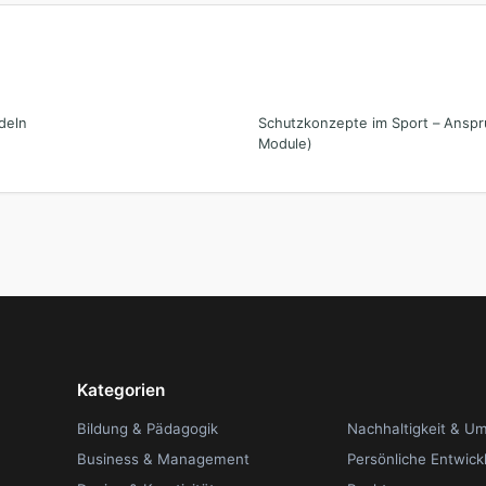
deln
Schutzkonzepte im Sport – Anspru
Module)
Kategorien
Bildung & Pädagogik
Nachhaltigkeit & U
Business & Management
Persönliche Entwick