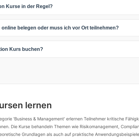
variieren von 150 € bis 375 €. Der durchschnittliche Preis liegt bei 2
on Kurse in der Regel?
nfrage an, die sich nach Teilnehmerzahl, Kursdauer oder spezifischen
sich inklusive Mehrwertsteuer.
hen 3 und 15 Tage. Die häufigste Kursdauer beträgt 15 Tage. Die 
 online belegen oder muss ich vor Ort teilnehmen?
 intensive Kompaktkurse sind oft kürzer, während umfassende Weiterb
eiten: 1 Online-Kurse (50%), 1 Präsenzkurse (50%). Online-Kurse biet
ntion Kurs buchen?
 Austausch ermöglichen. Inhouse-Schulungen können individuell an
beliebigen Kurs, um verfügbare Termine und Standorte anzuzeigen. 
nformationen kontaktieren. Viele Anbieter bieten auch flexible Termi
individuellen Anpassungen erreichen Sie die Anbieter direkt über die
Kursen lernen
tegorie 'Business & Management' erlernen Teilnehmer kritische Fähig
nnen. Die Kurse behandeln Themen wie Risikomanagement, Compliance
eoretische Grundlagen als auch auf praktische Anwendungsbeispiele