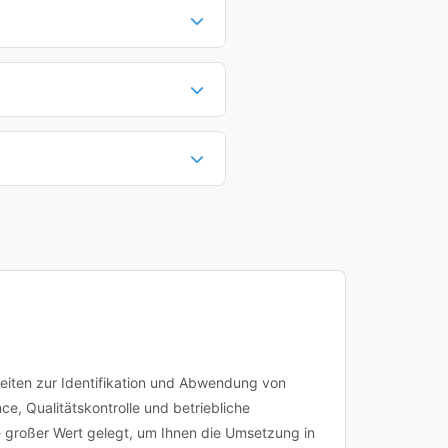
62,5 €. Viele Anbieter bieten
 Anforderungen richten. Die
genaue Dauer hängt vom
ildungen mehr Zeit in Anspruch
en maximale Flexibilität,
 Ihre Unternehmensbedürfnisse
Sie können dann direkt buchen
nplanung an. Bei Fragen zu
 Kursdetailseite.
keiten zur Identifikation und Abwendung von
, Qualitätskontrolle und betriebliche
 großer Wert gelegt, um Ihnen die Umsetzung in