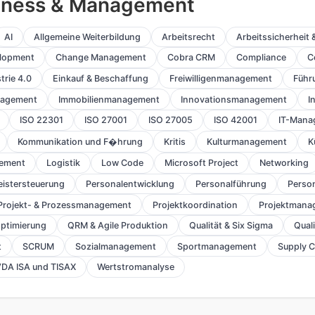
siness & Management
AI
Allgemeine Weiterbildung
Arbeitsrecht
Arbeitssicherheit
elopment
Change Management
Cobra CRM
Compliance
C
trie 4.0
Einkauf & Beschaffung
Freiwilligenmanagement
Führ
nagement
Immobilienmanagement
Innovationsmanagement
I
ISO 22301
ISO 27001
ISO 27005
ISO 42001
IT-Mana
Kommunikation und F�hrung
Kritis
Kulturmanagement
K
ement
Logistik
Low Code
Microsoft Project
Networking
eistersteuerung
Personalentwicklung
Personalführung
Perso
Projekt- & Prozessmanagement
Projektkoordination
Projektmana
ptimierung
QRM & Agile Produktion
Qualität & Six Sigma
Qual
t
SCRUM
Sozialmanagement
Sportmanagement
Supply 
DA ISA und TISAX
Wertstromanalyse