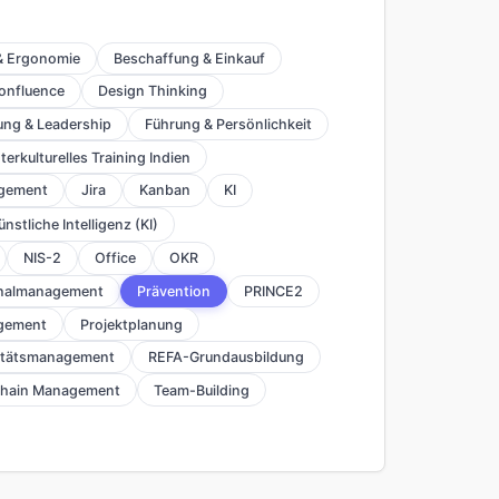
 & Ergonomie
Beschaffung & Einkauf
onfluence
Design Thinking
ung & Leadership
Führung & Persönlichkeit
nterkulturelles Training Indien
gement
Jira
Kanban
KI
ünstliche Intelligenz (KI)
NIS-2
Office
OKR
nalmanagement
Prävention
PRINCE2
gement
Projektplanung
itätsmanagement
REFA-Grundausbildung
Chain Management
Team-Building