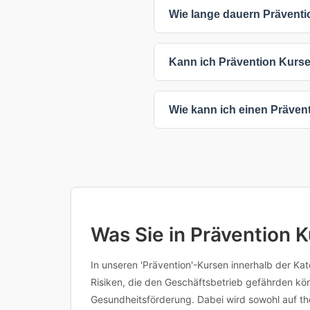
Die Preise für Prävention Kurse 
Wie lange dauern Präventi
auch individuelle Preise auf A
angegebenen Preise verstehen 
Prävention Kurse dauern zwisc
Kann ich Prävention Kurse
Kursinhalt und Intensität ab -
nehmen.
Sie haben flexible Lernmöglichk
Wie kann ich einen Präve
während Präsenzkurse direkten
angepasst werden.
Klicken Sie einfach auf einen 
oder den Anbieter für weitere I
Inhalten, Voraussetzungen oder 
Was Sie in Prävention 
In unseren 'Prävention'-Kursen innerhalb der Ka
Risiken, die den Geschäftsbetrieb gefährden kö
Gesundheitsförderung. Dabei wird sowohl auf th