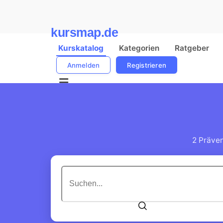
kursmap.de
Kurskatalog
Kategorien
Ratgeber
Anmelden
Registrieren
2 Präven