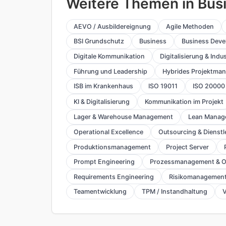
Weitere Themen in Bu
AEVO / Ausbildereignung
Agile Methoden
BSI Grundschutz
Business
Business Dev
Digitale Kommunikation
Digitalisierung & Indus
Führung und Leadership
Hybrides Projektma
ISB im Krankenhaus
ISO 19011
ISO 20000
KI & Digitalisierung
Kommunikation im Projekt
Lager & Warehouse Management
Lean Manag
Operational Excellence
Outsourcing & Dienstl
Produktionsmanagement
Project Server
Prompt Engineering
Prozessmanagement & O
Requirements Engineering
Risikomanagemen
Teamentwicklung
TPM / Instandhaltung
V