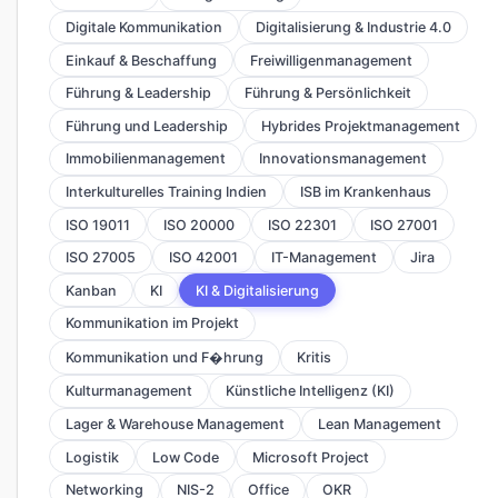
Digitale Kommunikation
Digitalisierung & Industrie 4.0
Einkauf & Beschaffung
Freiwilligenmanagement
Führung & Leadership
Führung & Persönlichkeit
Führung und Leadership
Hybrides Projektmanagement
Immobilienmanagement
Innovationsmanagement
Interkulturelles Training Indien
ISB im Krankenhaus
ISO 19011
ISO 20000
ISO 22301
ISO 27001
ISO 27005
ISO 42001
IT-Management
Jira
Kanban
KI
KI & Digitalisierung
Kommunikation im Projekt
Kommunikation und F�hrung
Kritis
Kulturmanagement
Künstliche Intelligenz (KI)
Lager & Warehouse Management
Lean Management
Logistik
Low Code
Microsoft Project
Networking
NIS-2
Office
OKR