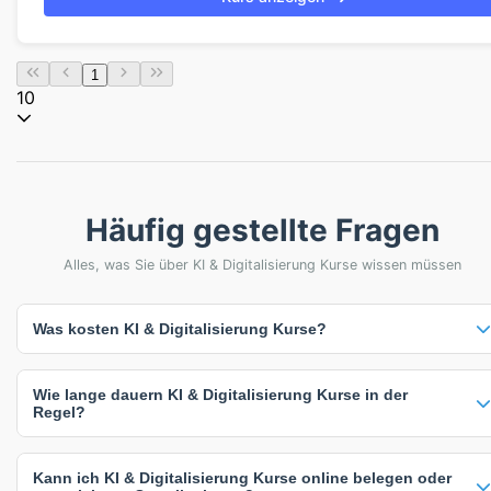
1
10
Häufig gestellte Fragen
Alles, was Sie über KI & Digitalisierung Kurse wissen müssen
Was kosten KI & Digitalisierung Kurse?
Die Preise für KI & Digitalisierung Kurse variieren von 1.188,81 € bis
Wie lange dauern KI & Digitalisierung Kurse in der
3.867,5 €. Der durchschnittliche Preis liegt bei 3.108,58 €. Viele
Regel?
Anbieter bieten auch individuelle Preise auf Anfrage an, die sich nach
Teilnehmerzahl, Kursdauer oder spezifischen Anforderungen richten.
KI & Digitalisierung Kurse dauern zwischen 2 und 20 Tage. Die
Die angegebenen Preise verstehen sich inklusive Mehrwertsteuer.
Kann ich KI & Digitalisierung Kurse online belegen oder
häufigste Kursdauer beträgt 2 Tage. Die genaue Dauer hängt vom