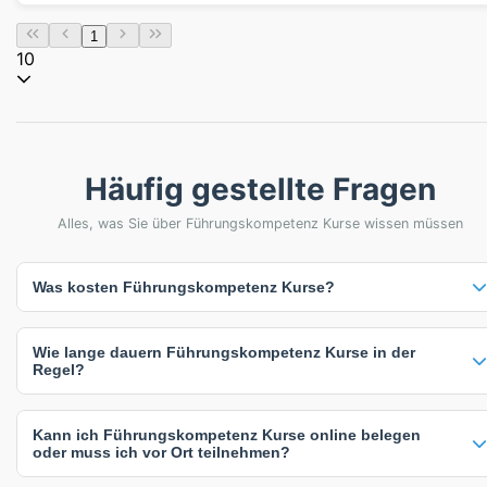
1
10
Häufig gestellte Fragen
Alles, was Sie über Führungskompetenz Kurse wissen müssen
Was kosten Führungskompetenz Kurse?
Die Preise für Führungskompetenz Kurse variieren von 345 € bis
Wie lange dauern Führungskompetenz Kurse in der
1.250 €. Der durchschnittliche Preis liegt bei 746 €. Viele Anbieter
Regel?
bieten auch individuelle Preise auf Anfrage an, die sich nach
Teilnehmerzahl, Kursdauer oder spezifischen Anforderungen richten.
Führungskompetenz Kurse dauern zwischen 1 und 15 Tage. Die
Die angegebenen Preise verstehen sich inklusive Mehrwertsteuer.
Kann ich Führungskompetenz Kurse online belegen
häufigste Kursdauer beträgt 3 Tage. Die genaue Dauer hängt vom
oder muss ich vor Ort teilnehmen?
Kursinhalt und Intensität ab - intensive Kompaktkurse sind oft kürzer,
während umfassende Weiterbildungen mehr Zeit in Anspruch nehmen.