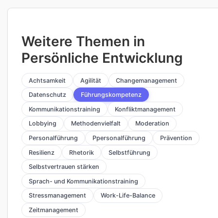
Weitere Themen in
Persönliche Entwicklung
Achtsamkeit
Agilität
Changemanagement
Datenschutz
Führungskompetenz
Kommunikationstraining
Konfliktmanagement
Lobbying
Methodenvielfalt
Moderation
Personalführung
Ppersonalführung
Prävention
Resilienz
Rhetorik
Selbstführung
Selbstvertrauen stärken
Sprach- und Kommunikationstraining
Stressmanagement
Work-Life-Balance
Zeitmanagement