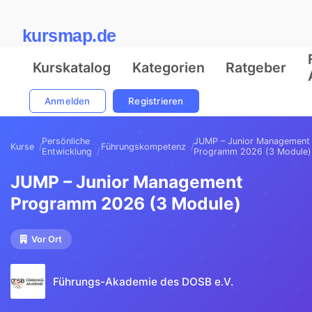
kursmap.de
Kurskatalog
Kategorien
Ratgeber
Anmelden
Registrieren
Persönliche
JUMP – Junior Management
Kurse
Führungskompetenz
Entwicklung
Programm 2026 (3 Module)
JUMP – Junior Management
Programm 2026 (3 Module)
Vor Ort
Führungs-Akademie des DOSB e.V.