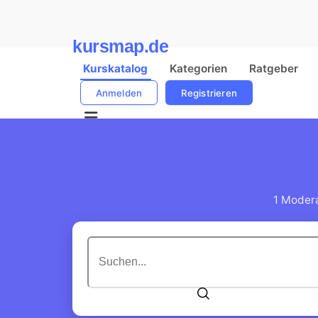
kursmap.de
Kurskatalog
Kategorien
Ratgeber
Anmelden
Registrieren
1 Modera