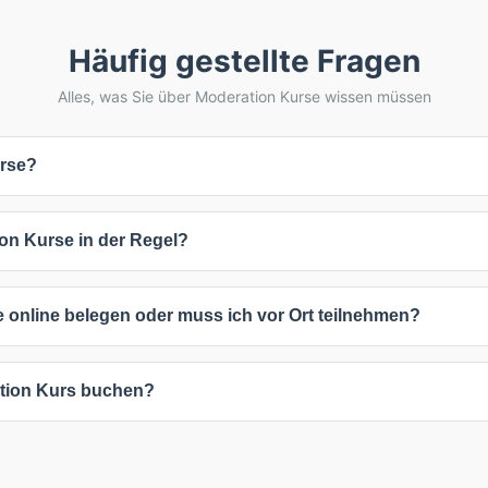
Häufig gestellte Fragen
Alles, was Sie über Moderation Kurse wissen müssen
rse?
sten etwa 95 €. Viele Anbieter bieten auch individuelle Preise auf A
on Kurse in der Regel?
 spezifischen Anforderungen richten. Die angegebenen Preise verste
dauern 3 Tage. Die genaue Dauer hängt vom Kursinhalt und Intensitä
 online belegen oder muss ich vor Ort teilnehmen?
ssende Weiterbildungen mehr Zeit in Anspruch nehmen.
keiten: 1 Online-Kurse (100%). Online-Kurse bieten maximale Flexibil
ation Kurs buchen?
n. Inhouse-Schulungen können individuell an Ihre Unternehmensbed
beliebigen Kurs, um verfügbare Termine und Standorte anzuzeigen. 
nformationen kontaktieren. Viele Anbieter bieten auch flexible Termi