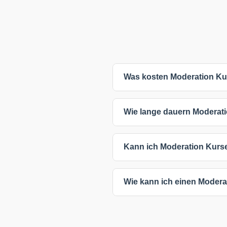
Was kosten Moderation Ku
Die meisten Moderation Kurse ko
Wie lange dauern Moderati
Teilnehmerzahl, Kursdauer oder
Mehrwertsteuer.
Die meisten Moderation Kurse 
Kann ich Moderation Kurse
sind oft kürzer, während umfa
Sie haben flexible Lernmöglich
Wie kann ich einen Moder
direkten Austausch ermögliche
Klicken Sie einfach auf einen 
oder den Anbieter für weitere I