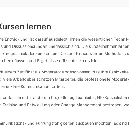
individuellen Anpassungen erreichen Sie die Anbieter direkt über die
Kursen lernen
che Entwicklung' ist darauf ausgelegt, Ihnen die wesentlichen Technik
und Diskussionsrunden unerlässlich sind. Die Kursteilnehmer lernen, 
iken geschickt lenken können. Darüber hinaus werden Methoden zur
zu beeinflussen und Ergebnisse effizienter zu erzielen.
mit einem Zertifikat als Moderator abgeschlossen, das Ihre Fähigkei
t. Viele Arbeitgeber schätzen Mitarbeiter, die professionelle Modera
 eine klare Kommunikation fördern.
en, umfassen unter anderem Projektleiter, Teamleiter, HR-Spezialist
ich Training und Entwicklung oder Change Management anstreben, w
 Kommunikations- und Führungsfähigkeiten ausbauen möchten. Es sind k