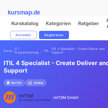
kursmap.de
Kurskatalog
Kategorien
Ratgeber
Anmelden
Registrieren
IT /
ITIL 4 Specialist - Create Deliver and
Kurse
ITIL
Programmierung
Support
ITIL 4 Specialist - Create Deliver an
Support
Vor Ort
Online
mITSM GmbH