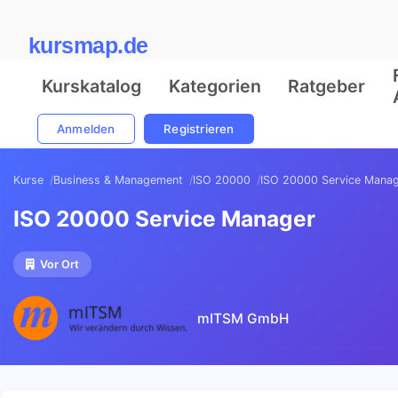
kursmap.de
Kurskatalog
Kategorien
Ratgeber
Anmelden
Registrieren
Kurse
Business & Management
ISO 20000
ISO 20000 Service Mana
ISO 20000 Service Manager
Vor Ort
mITSM GmbH