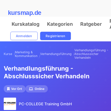
kursmap.de
Kurskatalog
Kategorien
Ratgeber
Anmelden
Registrieren
Verhandlungsführung -
Marketing &
Kurse
Verhandlungsführung
Abschlusssicher
Kommunikation
Verhandeln
Verhandlungsführung -
Abschlusssicher Verhandeln
Vor Ort
Online
PC-COLLEGE Training GmbH