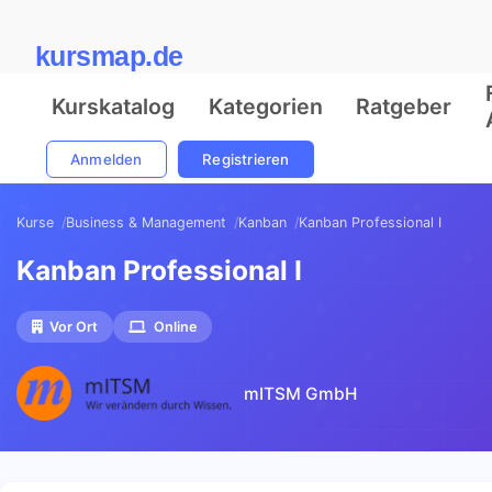
kursmap.de
Kurskatalog
Kategorien
Ratgeber
Anmelden
Registrieren
Kurse
Business & Management
Kanban
Kanban Professional I
Kanban Professional I
Vor Ort
Online
mITSM GmbH