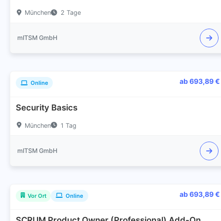
München
2 Tage
mITSM GmbH
ab 693,89 €
Online
Security Basics
München
1 Tag
mITSM GmbH
ab 693,89 €
Vor Ort
Online
SCRUM Product Owner (Professional) Add-On