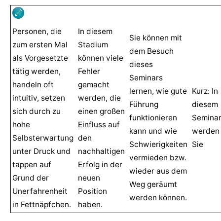
Personen, die
In diesem
Sie können mit
zum ersten Mal
Stadium
dem Besuch
als Vorgesetzte
können viele
dieses
tätig werden,
Fehler
Seminars
handeln oft
gemacht
lernen, wie gute
Kurz: In
intuitiv, setzen
werden, die
Führung
diesem
sich durch zu
einen großen
funktionieren
Semina
hohe
Einfluss auf
kann und wie
werden
Selbsterwartung
den
Schwierigkeiten
Sie
unter Druck und
nachhaltigen
vermieden bzw.
tappen auf
Erfolg in der
wieder aus dem
Grund der
neuen
Weg geräumt
Unerfahrenheit
Position
werden können.
in Fettnäpfchen.
haben.