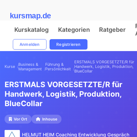
kursmap.de
Kurskatalog
Kategorien
Ratgeber
Anmelden
Registrieren
ERSTMALS VORGESETZTE/R für
Business &
Führung &
Kurse
Handwerk, Logistik, Produktion,
Management
Persönlichkeit
BlueCollar
ERSTMALS VORGESETZTE/R für
Handwerk, Logistik, Produktion,
BlueCollar
Vor Ort
Inhouse
HELMUT HEIM Coaching Entwicklung Gespräch