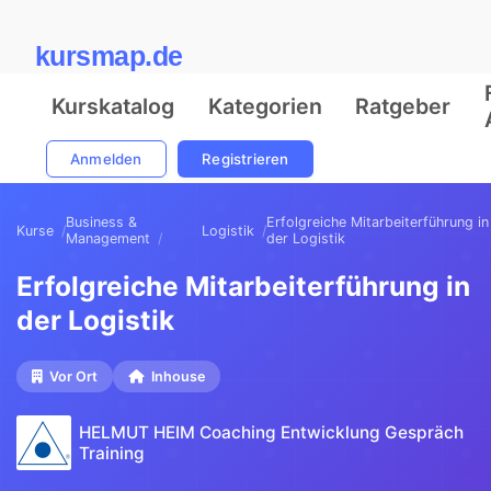
kursmap.de
Kurskatalog
Kategorien
Ratgeber
Anmelden
Registrieren
Business &
Erfolgreiche Mitarbeiterführung in
Kurse
Logistik
Management
der Logistik
Erfolgreiche Mitarbeiterführung in
der Logistik
Vor Ort
Inhouse
HELMUT HEIM Coaching Entwicklung Gespräch
Training