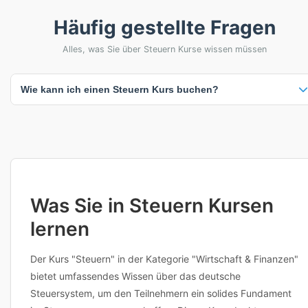
Häufig gestellte Fragen
Alles, was Sie über Steuern Kurse wissen müssen
Wie kann ich einen Steuern Kurs buchen?
Klicken Sie einfach auf einen beliebigen Kurs, um verfügbare Termine
und Standorte anzuzeigen. Sie können dann direkt buchen oder den
Anbieter für weitere Informationen kontaktieren. Viele Anbieter bieten
auch flexible Terminplanung an. Bei Fragen zu Inhalten,
Voraussetzungen oder individuellen Anpassungen erreichen Sie die
Anbieter direkt über die Kursdetailseite.
Was Sie in Steuern Kursen
lernen
Der Kurs "Steuern" in der Kategorie "Wirtschaft & Finanzen"
bietet umfassendes Wissen über das deutsche
Steuersystem, um den Teilnehmern ein solides Fundament