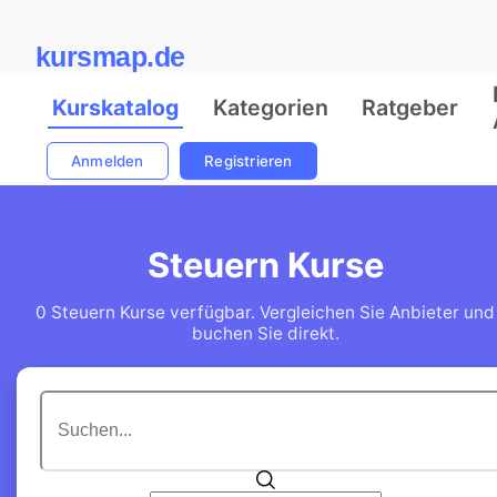
kursmap.de
Kurskatalog
Kategorien
Ratgeber
Anmelden
Registrieren
Steuern Kurse
0 Steuern Kurse verfügbar. Vergleichen Sie Anbieter und
buchen Sie direkt.