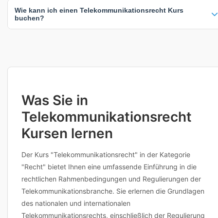
100% der Telekommunikationsrecht Kurse beinhalten ein Zertifikat
Wie kann ich einen Telekommunikationsrecht Kurs
nach Abschluss. Die genauen Zertifizierungsdetails finden Sie auf der
buchen?
jeweiligen Kursseite. Ein Zertifikat dokumentiert Ihre erworbenen
Kenntnisse und ist ein wertvoller Nachweis für Ihren Lebenslauf und
Klicken Sie einfach auf einen beliebigen Kurs, um verfügbare Termine
Ihre berufliche Weiterentwicklung.
und Standorte anzuzeigen. Sie können dann direkt buchen oder den
Anbieter für weitere Informationen kontaktieren. Viele Anbieter bieten
auch flexible Terminplanung an. Bei Fragen zu Inhalten,
Voraussetzungen oder individuellen Anpassungen erreichen Sie die
Anbieter direkt über die Kursdetailseite.
Was Sie in
Telekommunikationsrecht
Kursen lernen
Der Kurs "Telekommunikationsrecht" in der Kategorie
"Recht" bietet Ihnen eine umfassende Einführung in die
rechtlichen Rahmenbedingungen und Regulierungen der
Telekommunikationsbranche. Sie erlernen die Grundlagen
des nationalen und internationalen
Telekommunikationsrechts, einschließlich der Regulierung