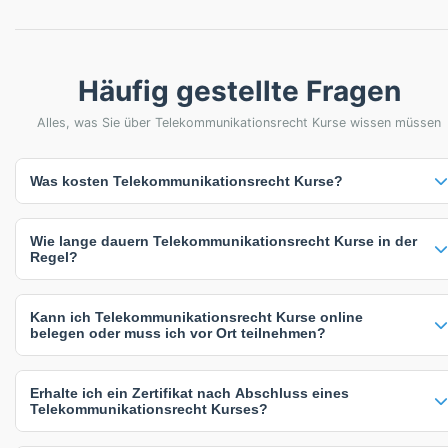
Häufig gestellte Fragen
Alles, was Sie über Telekommunikationsrecht Kurse wissen müssen
Was kosten Telekommunikationsrecht Kurse?
Die meisten Telekommunikationsrecht Kurse kosten etwa 480 €.
Wie lange dauern Telekommunikationsrecht Kurse in der
Viele Anbieter bieten auch individuelle Preise auf Anfrage an, die sich
Regel?
nach Teilnehmerzahl, Kursdauer oder spezifischen Anforderungen
richten. Die angegebenen Preise verstehen sich inklusive
Die meisten Telekommunikationsrecht Kurse dauern 1 Tage. Die
Mehrwertsteuer.
Kann ich Telekommunikationsrecht Kurse online
genaue Dauer hängt vom Kursinhalt und Intensität ab - intensive
belegen oder muss ich vor Ort teilnehmen?
Kompaktkurse sind oft kürzer, während umfassende Weiterbildungen
mehr Zeit in Anspruch nehmen.
Sie haben flexible Lernmöglichkeiten: 1 Online-Kurse (100%). Online-
Erhalte ich ein Zertifikat nach Abschluss eines
Kurse bieten maximale Flexibilität, während Präsenzkurse direkten
Telekommunikationsrecht Kurses?
Austausch ermöglichen. Inhouse-Schulungen können individuell an
Ihre Unternehmensbedürfnisse angepasst werden.