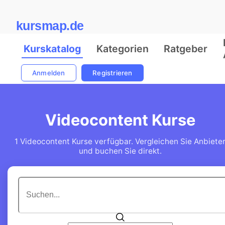
kursmap.de
Kurskatalog
Kategorien
Ratgeber
Anmelden
Registrieren
Videocontent Kurse
1 Videocontent Kurse verfügbar. Vergleichen Sie Anbiete
und buchen Sie direkt.