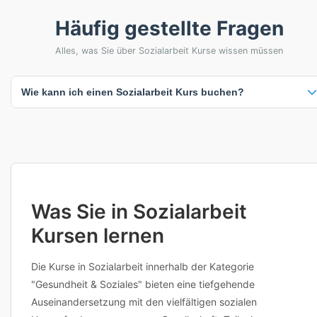
Häufig gestellte Fragen
Alles, was Sie über Sozialarbeit Kurse wissen müssen
Wie kann ich einen Sozialarbeit Kurs buchen?
Klicken Sie einfach auf einen beliebigen Kurs, um verfügbare Termine
und Standorte anzuzeigen. Sie können dann direkt buchen oder den
Anbieter für weitere Informationen kontaktieren. Viele Anbieter bieten
auch flexible Terminplanung an. Bei Fragen zu Inhalten,
Voraussetzungen oder individuellen Anpassungen erreichen Sie die
Anbieter direkt über die Kursdetailseite.
Was Sie in Sozialarbeit
Kursen lernen
Die Kurse in Sozialarbeit innerhalb der Kategorie
"Gesundheit & Soziales" bieten eine tiefgehende
Auseinandersetzung mit den vielfältigen sozialen