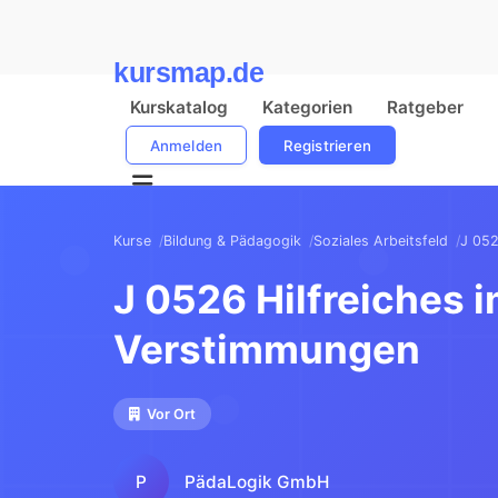
kursmap.de
Kurskatalog
Kategorien
Ratgeber
Anmelden
Registrieren
Kurse
Bildung & Pädagogik
Soziales Arbeitsfeld
J 052
J 0526 Hilfreiches
Verstimmungen
Vor Ort
P
PädaLogik GmbH