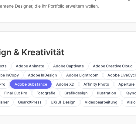
ahrene Designer, die ihr Portfolio erweitern wollen.
gn & Kreativität
ects
Adobe Animate
Adobe Captivate
Adobe Creative Cloud
be InCopy
Adobe InDesign
Adobe Lightroom
Adobe LiveCycl
Pro
Adobe Substance
Adobe XD
Affinity Photo
Aperture
Final Cut Pro
Fotografie
Grafikdesign
Illustration
Keyno
isher
QuarkXPress
UX/UI-Design
Videobearbeitung
Visio