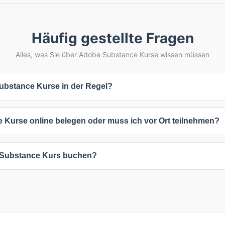
Häufig gestellte Fragen
Alles, was Sie über Adobe Substance Kurse wissen müssen
ubstance Kurse in der Regel?
urse dauern 2 Tage. Die genaue Dauer hängt vom Kursinhalt und Inte
Kurse online belegen oder muss ich vor Ort teilnehmen?
 während umfassende Weiterbildungen mehr Zeit in Anspruch nehmen
keiten: 1 Online-Kurse (100%). Online-Kurse bieten maximale Flexibil
 Substance Kurs buchen?
n. Inhouse-Schulungen können individuell an Ihre Unternehmensbed
beliebigen Kurs, um verfügbare Termine und Standorte anzuzeigen. 
nformationen kontaktieren. Viele Anbieter bieten auch flexible Termi
individuellen Anpassungen erreichen Sie die Anbieter direkt über die