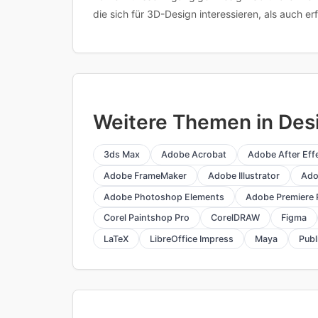
die sich für 3D-Design interessieren, als auch erf
Weitere Themen in Desi
3ds Max
Adobe Acrobat
Adobe After Eff
Adobe FrameMaker
Adobe Illustrator
Ado
Adobe Photoshop Elements
Adobe Premiere 
Corel Paintshop Pro
CorelDRAW
Figma
LaTeX
LibreOffice Impress
Maya
Publ