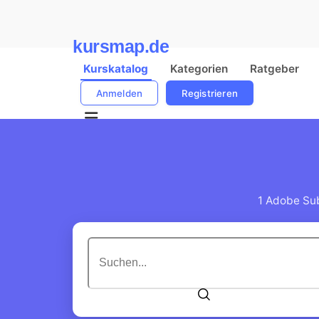
kursmap.de
Kurskatalog
Kategorien
Ratgeber
Anmelden
Registrieren
1 Adobe Sub