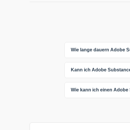
Wie lange dauern Adobe S
Die meisten Adobe Substance K
Kann ich Adobe Substance 
Kompaktkurse sind oft kürzer,
Sie haben flexible Lernmöglich
Wie kann ich einen Adobe
direkten Austausch ermögliche
Klicken Sie einfach auf einen 
oder den Anbieter für weitere I
Inhalten, Voraussetzungen oder 