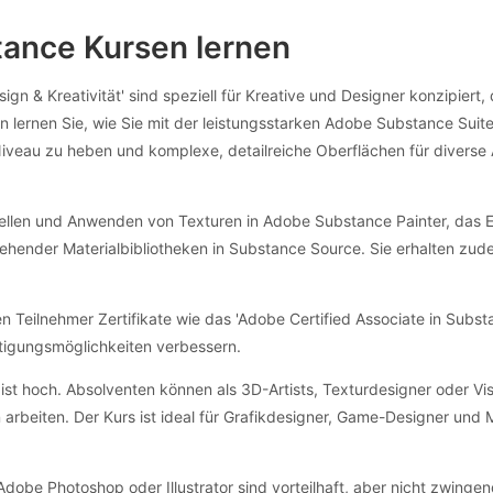
tance Kursen lernen
gn & Kreativität' sind speziell für Kreative und Designer konzipiert,
 lernen Sie, wie Sie mit der leistungsstarken Adobe Substance Suite 
ues Niveau zu heben und komplexe, detailreiche Oberflächen für div
ellen und Anwenden von Texturen in Adobe Substance Painter, das En
ender Materialbibliotheken in Substance Source. Sie erhalten zudem
Teilnehmer Zertifikate wie das 'Adobe Certified Associate in Substa
äftigungsmöglichkeiten verbessern.
ist hoch. Absolventen können als 3D-Artists, Texturdesigner oder Vi
n arbeiten. Der Kurs ist ideal für Grafikdesigner, Game-Designer un
dobe Photoshop oder Illustrator sind vorteilhaft, aber nicht zwingen