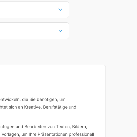
tensität ab - intensive
.
ieten maximale Flexibilität,
 Ihre Unternehmensbedürfnisse
Sie können dann direkt buchen
nplanung an. Bei Fragen zu
 Kursdetailseite.
 entwickeln, die Sie benötigen, um
tet sich an Kreative, Berufstätige und
infügen und Bearbeiten von Texten, Bildern,
Vorlagen, um Ihre Präsentationen professionell