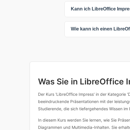
Die meisten LibreOffice Impres
Kann ich LibreOffice Impr
Kompaktkurse sind oft kürzer,
Sie haben flexible Lernmöglich
Wie kann ich einen LibreO
während Präsenzkurse direkten
angepasst werden.
Klicken Sie einfach auf einen 
oder den Anbieter für weitere I
Inhalten, Voraussetzungen oder 
Was Sie in LibreOffice 
Der Kurs 'LibreOffice Impress' in der Kategorie '
beeindruckende Präsentationen mit der leistungs
Studierende, die sich tiefergehendes Wissen im
In diesem Kurs werden Sie lernen, wie Sie Präse
Diagrammen und Multimedia-Inhalten. Sie erhalte