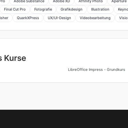
Pro
Adobe Substance
Adobe XD
Affinity Photo
Aperture
Final Cut Pro
Fotografie
Grafikdesign
Illustration
Keyno
isher
QuarkXPress
UX/UI-Design
Videobearbeitung
Visio
s Kurse
LibreOffice Impress - Grundkurs