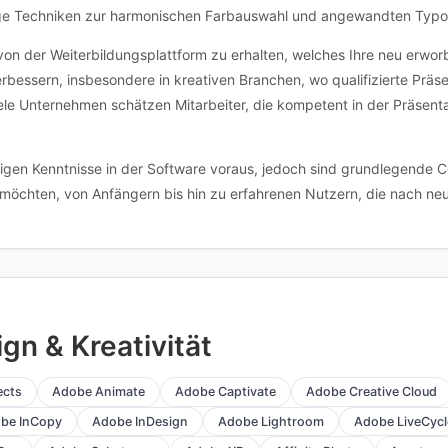
ige Techniken zur harmonischen Farbauswahl und angewandten Typogr
t von der Weiterbildungsplattform zu erhalten, welches Ihre neu erworb
verbessern, insbesondere in kreativen Branchen, wo qualifizierte Prä
e Unternehmen schätzen Mitarbeiter, die kompetent in der Präsentati
rigen Kenntnisse in der Software voraus, jedoch sind grundlegende Co
n möchten, von Anfängern bis hin zu erfahrenen Nutzern, die nach ne
gn & Kreativität
ects
Adobe Animate
Adobe Captivate
Adobe Creative Cloud
be InCopy
Adobe InDesign
Adobe Lightroom
Adobe LiveCycl