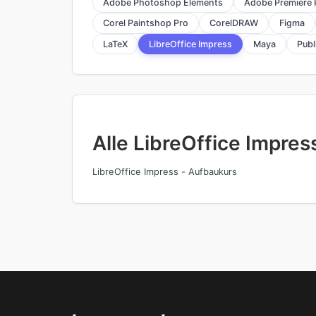
Adobe Photoshop Elements
Adobe Premiere 
Corel Paintshop Pro
CorelDRAW
Figma
LaTeX
LibreOffice Impress
Maya
Publ
Alle LibreOffice Impres
LibreOffice Impress - Aufbaukurs