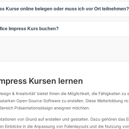
s Kurse dauern 2 Tage. Die genaue Dauer hängt vom Kursinhalt und In
ess Kurse online belegen oder muss ich vor Ort teilnehmen?
 während umfassende Weiterbildungen mehr Zeit in Anspruch nehmen
keiten: 2 Online-Kurse (100%), 2 Präsenzkurse (100%). Online-Kurse b
ffice Impress Kurs buchen?
 Austausch ermöglichen. Inhouse-Schulungen können individuell an
beliebigen Kurs, um verfügbare Termine und Standorte anzuzeigen. 
nformationen kontaktieren. Viele Anbieter bieten auch flexible Termi
individuellen Anpassungen erreichen Sie die Anbieter direkt über die
Impress Kursen lernen
Design & Kreativität' bietet Ihnen die Möglichkeit, die Fähigkeiten zu
starken Open-Source-Software zu erstellen. Diese Weiterbildung rich
 Bereich Präsentationsdesign aneignen möchten.
ntationen von Grund auf erstellen und gestalten. Dazu gehören das E
n Einblicke in die Anpassung von Folienlayouts und die Nutzung von 