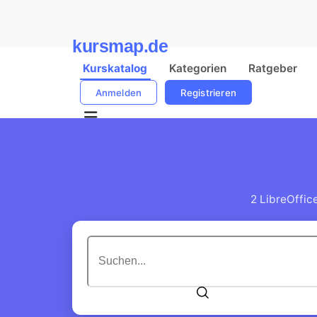
kursmap.de
Kurskatalog
Kategorien
Ratgeber
Anmelden
Registrieren
2 LibreOffic