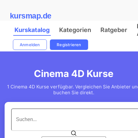
kursmap.de
Kurskatalog
Kategorien
Ratgeber
Anmelden
Registrieren
Cinema 4D Kurse
1 Cinema 4D Kurse verfügbar. Vergleichen Sie Anbieter un
buchen Sie direkt.