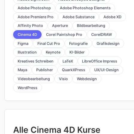
Adobe Photoshop
Adobe Photoshop Elements
Adobe Premiere Pro
Adobe Substance
Adobe XD
Affinity Photo
Aperture
Bildbearbeitung
Cinema 4D
Corel Paintshop Pro
CorelDRAW
Figma
Final Cut Pro
Fotografie
Grafikdesign
Illustration
Keynote
KI-Bilder
Kreatives Schreiben
LaTeX
LibreOffice Impress
Maya
Publisher
QuarkXPress
UX/UI-Design
Videobearbeitung
Visio
Webdesign
WordPress
Alle Cinema 4D Kurse