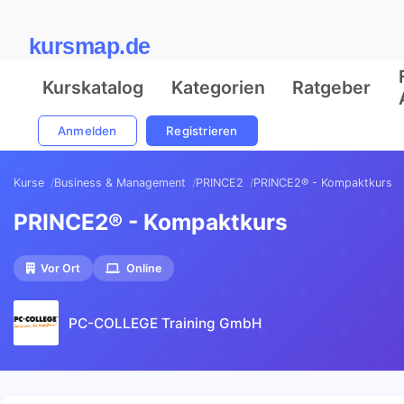
kursmap.de
Kurskatalog
Kategorien
Ratgeber
Anmelden
Registrieren
Kurse
Business & Management
PRINCE2
PRINCE2® - Kompaktkurs
PRINCE2® - Kompaktkurs
Vor Ort
Online
PC-COLLEGE Training GmbH