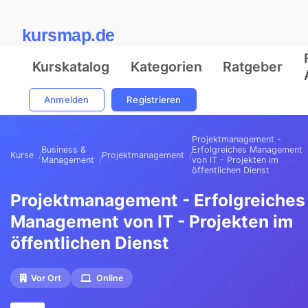
kursmap.de
Kurskatalog
Kategorien
Ratgeber
Anmelden
Registrieren
Projektmanagement -
Business &
Erfolgreiches Management
Kurse
Projektmanagement
Management
von IT - Projekten im
öffentlichen Dienst
Projektmanagement - Erfolgreiches
Management von IT - Projekten im
öffentlichen Dienst
Vor Ort
Online