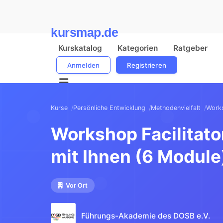
kursmap.de
Kurskatalog
Kategorien
Ratgeber
Anmelden
Registrieren
Kurse
Persönliche Entwicklung
Methodenvielfalt
Works
Workshop Facilitat
mit Ihnen (6 Module
Vor Ort
Führungs-Akademie des DOSB e.V.