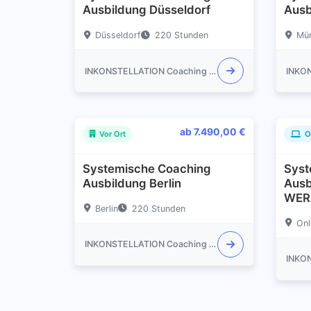
Ausbildung Düsseldorf
Ausb
Düsseldorf
220 Stunden
Mün
INKONSTELLATION Coaching Akademie
ab 7.490,00 €
Vor Ort
O
Systemische Coaching
Syst
Ausbildung Berlin
Ausb
WER
Berlin
220 Stunden
Onl
INKONSTELLATION Coaching Akademie