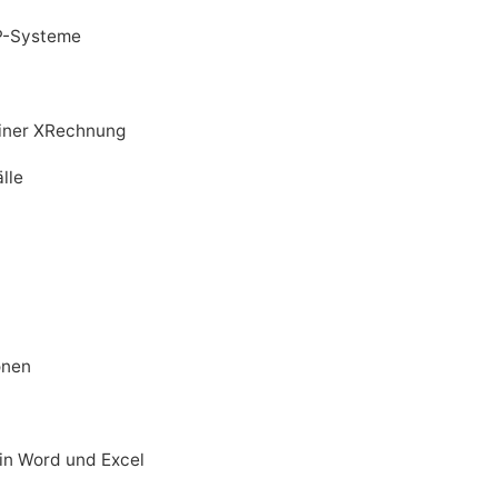
RP-Systeme
 einer XRechnung
lle
onen
 in Word und Excel