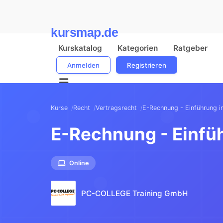
kursmap.de
Kurskatalog
Kategorien
Ratgeber
Anmelden
Registrieren
Kurse
Recht
Vertragsrecht
E-Rechnung - Einführung i
E-Rechnung - Einfü
Online
PC-COLLEGE Training GmbH