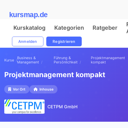
kursmap.de
Kurskatalog
Kategorien
Ratgeber
Anmelden
Registrieren
Business &
Führung &
Projektmanagement
Kurse
Management
Persönlichkeit
kompakt
Projektmanagement kompakt
Vor Ort
Inhouse
CETPM GmbH