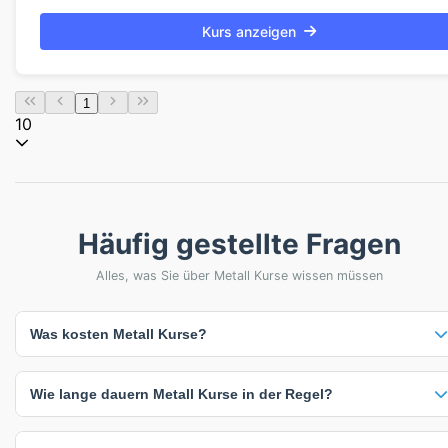
Kurs anzeigen
1
10
Häufig gestellte Fragen
Alles, was Sie über Metall Kurse wissen müssen
Was kosten Metall Kurse?
Die meisten Metall Kurse kosten etwa 7.490 €. Viele Anbieter bieten
Wie lange dauern Metall Kurse in der Regel?
auch individuelle Preise auf Anfrage an, die sich nach Teilnehmerzahl,
Kursdauer oder spezifischen Anforderungen richten. Die
angegebenen Preise verstehen sich inklusive Mehrwertsteuer.
Metall Kurse dauern zwischen 7 und 28 Tage. Die häufigste