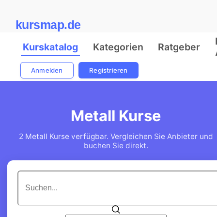
kursmap.de
Kurskatalog
Kategorien
Ratgeber
Anmelden
Registrieren
Metall Kurse
2 Metall Kurse verfügbar. Vergleichen Sie Anbieter und
buchen Sie direkt.