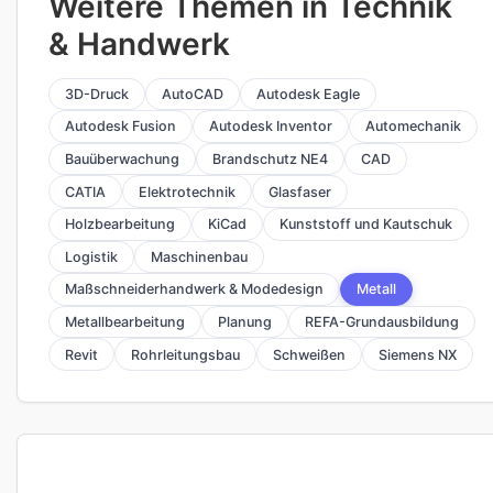
Weitere Themen in Technik
& Handwerk
3D-Druck
AutoCAD
Autodesk Eagle
Autodesk Fusion
Autodesk Inventor
Automechanik
Bauüberwachung
Brandschutz NE4
CAD
CATIA
Elektrotechnik
Glasfaser
Holzbearbeitung
KiCad
Kunststoff und Kautschuk
Logistik
Maschinenbau
Maßschneiderhandwerk & Modedesign
Metall
Metallbearbeitung
Planung
REFA-Grundausbildung
Revit
Rohrleitungsbau
Schweißen
Siemens NX