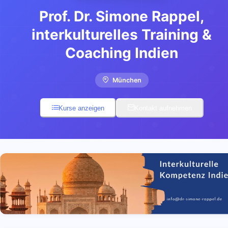
Prof. Dr. Simone Rappel,
interkulturelles Training &
Coaching Indien
München
Kurse anzeigen
Kontakt aufnehmen