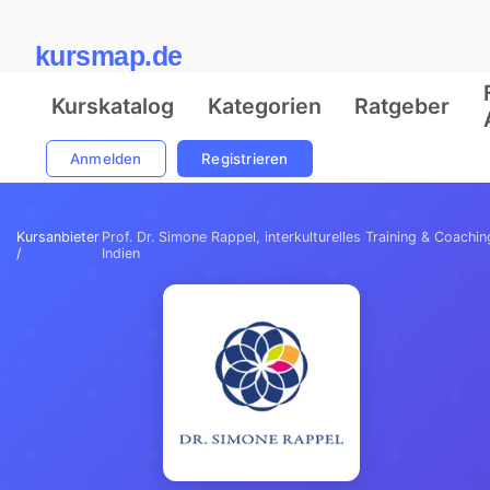
kursmap.de
Kurskatalog
Kategorien
Ratgeber
Anmelden
Registrieren
Kursanbieter
Prof. Dr. Simone Rappel, interkulturelles Training & Coachin
/
Indien