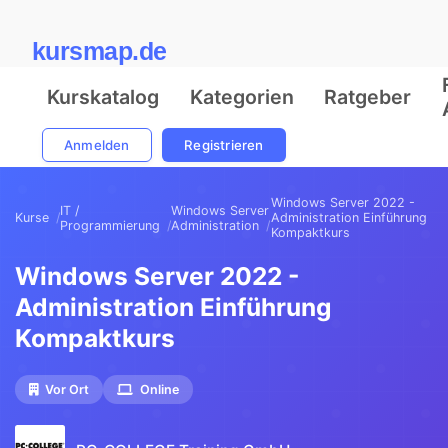
kursmap.de
Kurskatalog
Kategorien
Ratgeber
Anmelden
Registrieren
Windows Server 2022 -
IT /
Windows Server
Kurse
Administration Einführung
Programmierung
Administration
Kompaktkurs
Windows Server 2022 -
Administration Einführung
Kompaktkurs
Vor Ort
Online