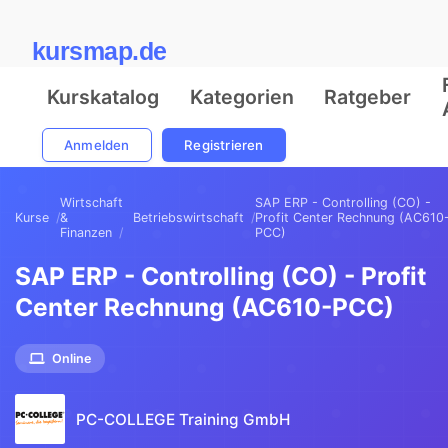
kursmap.de
Kurskatalog
Kategorien
Ratgeber
Anmelden
Registrieren
Wirtschaft
SAP ERP - Controlling (CO) -
Kurse
&
Betriebswirtschaft
Profit Center Rechnung (AC610
Finanzen
PCC)
SAP ERP - Controlling (CO) - Profit
Center Rechnung (AC610-PCC)
Online
PC-COLLEGE Training GmbH