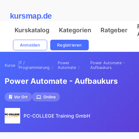
kursmap.de
Kurskatalog
Kategorien
Ratgeber
Anmelden
Registrieren
IT /
Power
Power Automate -
Kurse
Programmierung
Automate
Aufbaukurs
Power Automate - Aufbaukurs
Vor Ort
Online
PC-COLLEGE Training GmbH