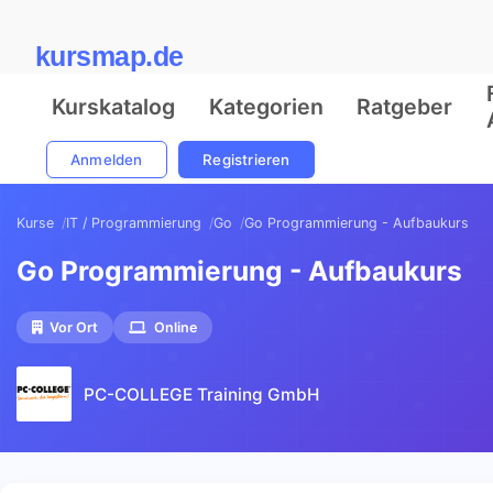
kursmap.de
Kurskatalog
Kategorien
Ratgeber
Anmelden
Registrieren
Kurse
IT / Programmierung
Go
Go Programmierung - Aufbaukurs
Go Programmierung - Aufbaukurs
Vor Ort
Online
PC-COLLEGE Training GmbH