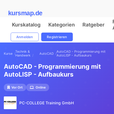
kursmap.de
Kurskatalog
Kategorien
Ratgeber
Anmelden
Registrieren
Technik &
AutoCAD - Programmierung mit
Kurse
AutoCAD
Handwerk
AutoLISP - Aufbaukurs
AutoCAD - Programmierung mit
AutoLISP - Aufbaukurs
Vor Ort
Online
PC-COLLEGE Training GmbH